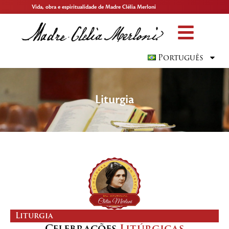
Vida, obra e espiritualidade de Madre Clélia Merloni
Português
Liturgia
Liturgia
Celebrações
Litúrgicas