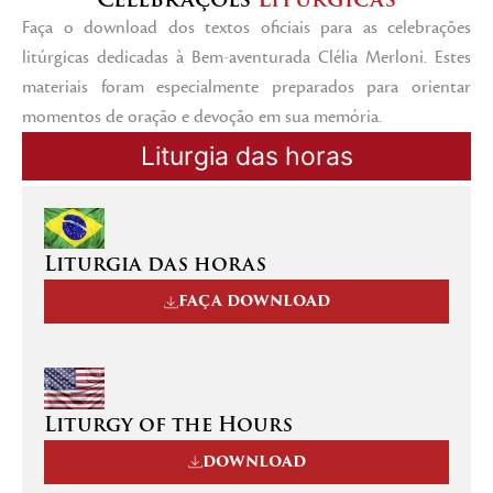
Faça o download dos textos oficiais para as celebrações
litúrgicas dedicadas à Bem-aventurada Clélia Merloni. Estes
materiais foram especialmente preparados para orientar
momentos de oração e devoção em sua memória.
Liturgia das horas
Liturgia das horas
FAÇA DOWNLOAD
Liturgy of the Hours
DOWNLOAD