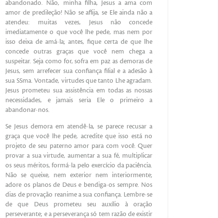
abandonado. Não, minha filha, Jesus a ama com
amor de predileção! Não se aflija, se Ele ainda não a
atendeu: muitas vezes, Jesus não concede
imediatamente o que você lhe pede, mas nem por
isso deixa de amá-la; antes, fique certa de que lhe
concede outras graças que você nem chega a
suspeitar. Seja como for, sofra em paz as demoras de
Jesus, sem arrefecer sua confiança filial e a adesão à
sua SSma. Vontade, virtudes que tanto Lhe agradam.
Jesus prometeu sua assistência em todas as nossas
necessidades, e jamais seria Ele o primeiro a
abandonar-nos.
Se Jesus demora em atendê-la, se parece recusar a
graça que você lhe pede, acredite que isso está no
projeto de seu paterno amor para com você. Quer
provar a sua virtude, aumentar a sua fé, multiplicar
os seus méritos, formá-la pelo exercício da paciência.
Não se queixe, nem exterior nem interiormente;
adore os planos de Deus e bendiga-os sempre. Nos
dias de provação reanime a sua confiança. Lembre-se
de que Deus prometeu seu auxílio à oração
perseverante; e a perseverança só tem razão de existir