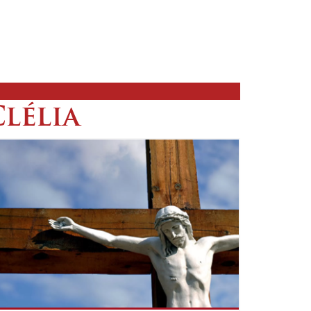
lélia