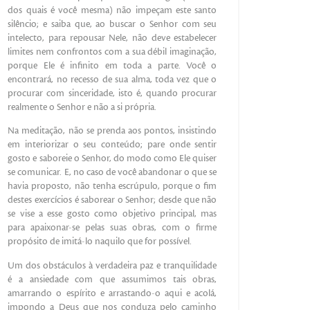
dos quais é você mesma) não impeçam este santo
silêncio; e saiba que, ao buscar o Senhor com seu
intelecto, para repousar Nele, não deve estabelecer
limites nem confrontos com a sua débil imaginação,
porque Ele é infinito em toda a parte. Você o
encontrará, no recesso de sua alma, toda vez que o
procurar com sinceridade, isto é, quando procurar
realmente o Senhor e não a si própria.
Na meditação, não se prenda aos pontos, insistindo
em interiorizar o seu conteúdo; pare onde sentir
gosto e saboreie o Senhor, do modo como Ele quiser
se comunicar. E, no caso de você abandonar o que se
havia proposto, não tenha escrúpulo, porque o fim
destes exercícios é saborear o Senhor; desde que não
se vise a esse gosto como objetivo principal, mas
para apaixonar-se pelas suas obras, com o firme
propósito de imitá-lo naquilo que for possível.
Um dos obstáculos à verdadeira paz e tranquilidade
é a ansiedade com que assumimos tais obras,
amarrando o espírito e arrastando-o aqui e acolá,
impondo a Deus que nos conduza pelo caminho