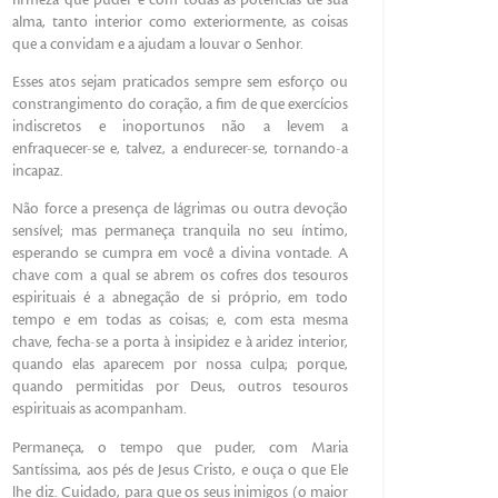
alma, tanto interior como exteriormente, as coisas
que a convidam e a ajudam a louvar o Senhor.
Esses atos sejam praticados sempre sem esforço ou
constrangimento do coração, a fim de que exercícios
indiscretos e inoportunos não a levem a
enfraquecer-se e, talvez, a endurecer-se, tornando-a
incapaz.
Não force a presença de lágrimas ou outra devoção
sensível; mas permaneça tranquila no seu íntimo,
esperando se cumpra em você a divina vontade. A
chave com a qual se abrem os cofres dos tesouros
espirituais é a abnegação de si próprio, em todo
tempo e em todas as coisas; e, com esta mesma
chave, fecha-se a porta à insipidez e à aridez interior,
quando elas aparecem por nossa culpa; porque,
quando permitidas por Deus, outros tesouros
espirituais as acompanham.
Permaneça, o tempo que puder, com Maria
Santíssima, aos pés de Jesus Cristo, e ouça o que Ele
lhe diz. Cuidado, para que os seus inimigos (o maior