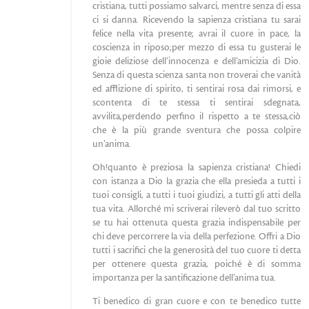
cristiana, tutti possiamo salvarci, mentre senza di essa
ci si danna. Ricevendo la sapienza cristiana tu sarai
felice nella vita presente; avrai il cuore in pace, la
coscienza in riposo;per mezzo di essa tu gusterai le
gioie deliziose dell’innocenza e dell’amicizia di Dio.
Senza di questa scienza santa non troverai che vanità
ed afflizione di spirito, ti sentirai rosa dai rimorsi, e
scontenta di te stessa ti sentirai sdegnata,
avvilita,perdendo perfino il rispetto a te stessa,ciò
che è la più grande sventura che possa colpire
un’anima.
Oh!quanto è preziosa la sapienza cristiana! Chiedi
con istanza a Dio la grazia che ella presieda a tutti i
tuoi consigli, a tutti i tuoi giudizi, a tutti gli atti della
tua vita. Allorché mi scriverai rileverò dal tuo scritto
se tu hai ottenuta questa grazia indispensabile per
chi deve percorrere la via della perfezione. Offri a Dio
tutti i sacrifici che la generosità del tuo cuore ti detta
per ottenere questa grazia, poiché è di somma
importanza per la santificazione dell’anima tua.
Ti benedico di gran cuore e con te benedico tutte