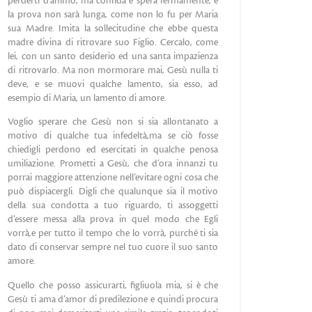
perderti d’animo, ma confida e spera fermamente, e
la prova non sarà lunga, come non lo fu per Maria
sua Madre. Imita la sollecitudine che ebbe questa
madre divina di ritrovare suo Figlio. Cercalo, come
lei, con un santo desiderio ed una santa impazienza
di ritrovarlo. Ma non mormorare mai, Gesù nulla ti
deve, e se muovi qualche lamento, sia esso, ad
esempio di Maria, un lamento di amore.
Voglio sperare che Gesù non si sia allontanato a
motivo di qualche tua infedeltà,ma se ciò fosse
chiedigli perdono ed esercitati in qualche penosa
umiliazione. Prometti a Gesù, che d’ora innanzi tu
porrai maggiore attenzione nell’evitare ogni cosa che
può dispiacergli. Digli che qualunque sia il motivo
della sua condotta a tuo riguardo, ti assoggetti
d’essere messa alla prova in quel modo che Egli
vorrà,e per tutto il tempo che lo vorrà, purché ti sia
dato di conservar sempre nel tuo cuore il suo santo
amore.
Quello che posso assicurarti, figliuola mia, si è che
Gesù ti ama d’amor di predilezione e quindi procura