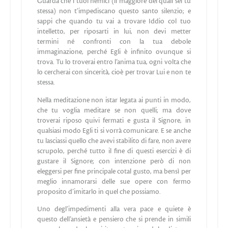
Guarda che i tuoi nemici (il maggiore dei quali sei tu
stessa) non t’impediscano questo santo silenzio; e
sappi che quando tu vai a trovare Iddio col tuo
intelletto, per riposarti in lui, non devi metter
termini né confronti con la tua debole
immaginazione, perché Egli è infinito ovunque si
trova. Tu lo troverai entro l’anima tua, ogni volta che
lo cercherai con sincerità, cioè per trovar Lui e non te
stessa.
Nella meditazione non istar legata ai punti in modo,
che tu voglia meditare se non quelli; ma dove
troverai riposo quivi fermati e gusta il Signore, in
qualsiasi modo Egli ti si vorrà comunicare. E se anche
tu lasciassi quello che avevi stabilito di fare, non avere
scrupolo, perché tutto il fine di questi esercizi è di
gustare il Signore; con intenzione però di non
eleggersi per fine principale cotal gusto, ma bensì per
meglio innamorarsi delle sue opere con fermo
proposito d’imitarlo in quel che possiamo.
Uno degl’impedimenti alla vera pace e quiete è
questo dell’ansietà e pensiero che si prende in simili