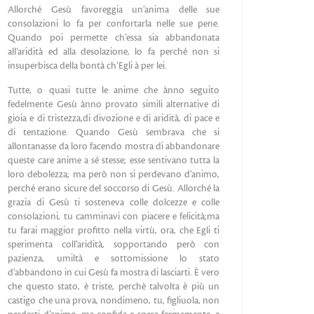
Allorché Gesù favoreggia un’anima delle sue
consolazioni lo fa per confortarla nelle sue pene.
Quando poi permette ch’essa sia abbandonata
all’aridità ed alla desolazione, lo fa perché non si
insuperbisca della bontà ch’Egli à per lei.
Tutte, o quasi tutte le anime che ànno seguito
fedelmente Gesù ànno provato simili alternative di
gioia e di tristezza,di divozione e di aridità, di pace e
di tentazione. Quando Gesù sembrava che si
allontanasse da loro facendo mostra di abbandonare
queste care anime a sé stesse; esse sentivano tutta la
loro debolezza; ma però non si perdevano d’animo,
perché erano sicure del soccorso di Gesù. Allorché la
grazia di Gesù ti sosteneva colle dolcezze e colle
consolazioni, tu camminavi con piacere e felicità;ma
tu farai maggior profitto nella virtù, ora, che Egli ti
sperimenta coll’aridità, sopportando però con
pazienza, umiltà e sottomissione lo stato
d’abbandono in cui Gesù fa mostra di lasciarti. È vero
che questo stato, è triste, perchè talvolta è più un
castigo che una prova, nondimeno, tu, figliuola, non