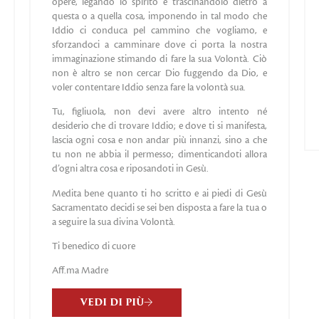
opere, legando lo spirito e trascinandolo dietro a
questa o a quella cosa, imponendo in tal modo che
Iddio ci conduca pel cammino che vogliamo, e
sforzandoci a camminare dove ci porta la nostra
immaginazione stimando di fare la sua Volontà. Ciò
non è altro se non cercar Dio fuggendo da Dio, e
voler contentare Iddio senza fare la volontà sua.
Tu, figliuola, non devi avere altro intento né
desiderio che di trovare Iddio; e dove ti si manifesta,
lascia ogni cosa e non andar più innanzi, sino a che
tu non ne abbia il permesso; dimenticandoti allora
d’ogni altra cosa e riposandoti in Gesù.
Medita bene quanto ti ho scritto e ai piedi di Gesù
Sacramentato decidi se sei ben disposta a fare la tua o
a seguire la sua divina Volontà.
Ti benedico di cuore
Aff.ma Madre
VEDI DI PIÙ