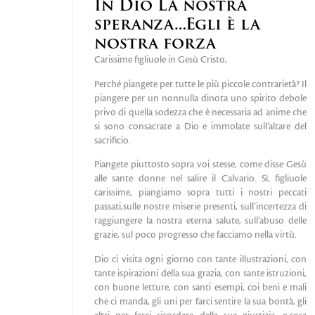
In Dio La nostra
speranza…Egli è la
nostra forza
Carissime figliuole in Gesù Cristo,
Perché piangete per tutte le più piccole contrarietà? Il
piangere per un nonnulla dinota uno spirito debole
privo di quella sodezza che è necessaria ad anime che
si sono consacrate a Dio e immolate sull’altare del
sacrificio.
Piangete piuttosto sopra voi stesse, come disse Gesù
alle sante donne nel salire il Calvario. Sì, figliuole
carissime, piangiamo sopra tutti i nostri peccati
passati,sulle nostre miserie presenti, sull’incertezza di
raggiungere la nostra eterna salute, sull’abuso delle
grazie, sul poco progresso che facciamo nella virtù.
Dio ci visita ogni giorno con tante illustrazioni, con
tante ispirazioni della sua grazia, con sante istruzioni,
con buone letture, con santi esempi, coi beni e mali
che ci manda, gli uni per farci sentire la sua bontà, gli