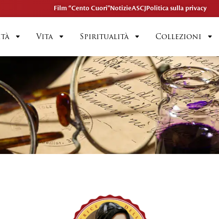
Film “Cento Cuori"
Notizie
ASCJ
Politica sulla privacy
ità
Vita
Spiritualità
Collezioni