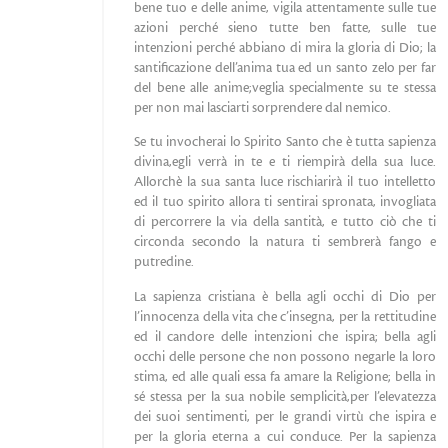
bene tuo e delle anime, vigila attentamente sulle tue
azioni perché sieno tutte ben fatte, sulle tue
intenzioni perché abbiano di mira la gloria di Dio; la
santificazione dell’anima tua ed un santo zelo per far
del bene alle anime;veglia specialmente su te stessa
per non mai lasciarti sorprendere dal nemico.
Se tu invocherai lo Spirito Santo che è tutta sapienza
divina,egli verrà in te e ti riempirà della sua luce.
Allorchè la sua santa luce rischiarirà il tuo intelletto
ed il tuo spirito allora ti sentirai spronata, invogliata
di percorrere la via della santità, e tutto ciò che ti
circonda secondo la natura ti sembrerà fango e
putredine.
La sapienza cristiana è bella agli occhi di Dio per
l’innocenza della vita che c’insegna, per la rettitudine
ed il candore delle intenzioni che ispira; bella agli
occhi delle persone che non possono negarle la loro
stima, ed alle quali essa fa amare la Religione; bella in
sé stessa per la sua nobile semplicità,per l’elevatezza
dei suoi sentimenti, per le grandi virtù che ispira e
per la gloria eterna a cui conduce. Per la sapienza