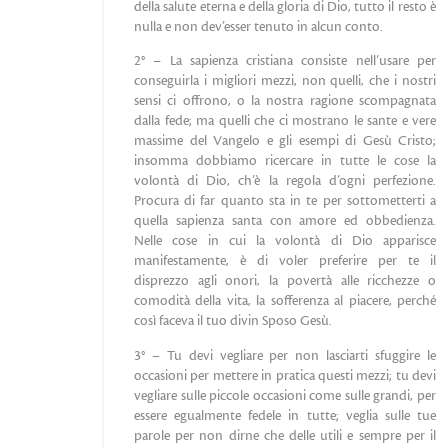
della salute eterna e della gloria di Dio, tutto il resto è
nulla e non dev’esser tenuto in alcun conto.
2° – La sapienza cristiana consiste nell’usare per
conseguirla i migliori mezzi, non quelli, che i nostri
sensi ci offrono, o la nostra ragione scompagnata
dalla fede; ma quelli che ci mostrano le sante e vere
massime del Vangelo e gli esempi di Gesù Cristo;
insomma dobbiamo ricercare in tutte le cose la
volontà di Dio, ch’è la regola d’ogni perfezione.
Procura di far quanto sta in te per sottometterti a
quella sapienza santa con amore ed obbedienza.
Nelle cose in cui la volontà di Dio apparisce
manifestamente, è di voler preferire per te il
disprezzo agli onori, la povertà alle ricchezze o
comodità della vita, la sofferenza al piacere, perché
così faceva il tuo divin Sposo Gesù.
3° – Tu devi vegliare per non lasciarti sfuggire le
occasioni per mettere in pratica questi mezzi; tu devi
vegliare sulle piccole occasioni come sulle grandi, per
essere egualmente fedele in tutte; veglia sulle tue
parole per non dirne che delle utili e sempre per il