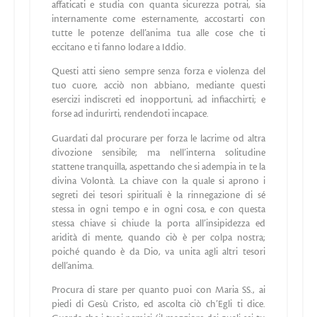
affaticati e studia con quanta sicurezza potrai, sia
internamente come esternamente, accostarti con
tutte le potenze dell’anima tua alle cose che ti
eccitano e ti fanno lodare a Iddio.
Questi atti sieno sempre senza forza e violenza del
tuo cuore, acciò non abbiano, mediante questi
esercizi indiscreti ed inopportuni, ad infiacchirti; e
forse ad indurirti, rendendoti incapace.
Guardati dal procurare per forza le lacrime od altra
divozione sensibile; ma nell’interna solitudine
stattene tranquilla, aspettando che si adempia in te la
divina Volontà. La chiave con la quale si aprono i
segreti dei tesori spirituali è la rinnegazione di sé
stessa in ogni tempo e in ogni cosa, e con questa
stessa chiave si chiude la porta all’insipidezza ed
aridità di mente, quando ciò è per colpa nostra;
poiché quando è da Dio, va unita agli altri tesori
dell’anima.
Procura di stare per quanto puoi con Maria SS., ai
piedi di Gesù Cristo, ed ascolta ciò ch’Egli ti dice.