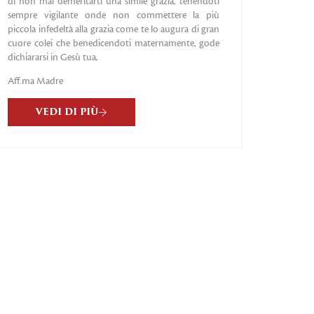
di non mai demeritarti una simile grazia, tenendoti
sempre vigilante onde non commettere la più
piccola infedeltà alla grazia come te lo augura di gran
cuore colei che benedicendoti maternamente, gode
dichiararsi in Gesù tua,
Aff.ma Madre
VEDI DI PIÙ