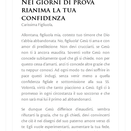
Nei giorni di prova
rianima la tua
confidenza
Carissima Figliuola,
Allontana, figliuola mia, cotesto tuo timore che Dio
t’abbia abbandonata. No, figliuola! Gesù ti ama e con
amor di predilezione. Non devi crucciarti, se Gesù
non ti à ancora esaudita. Soventi volte Gesù non
concede subitamente quel che gli si chiede, non per
questo cessa d’amarti, anzi ti concede altre grazie che
tu neppur conosci. Ad ogni modo tu devi soffrire in
pace questi indugi, senza venir meno a quella
confidenza figliale e sottomissione alla sua SS.
Volontà, virtù che tanto piacciono a Gesù. Egli ci à
promesso in ogni circostanza il suo soccorso e che
non sarà mai lui il primo ad abbandonarci.
Se dunque Gesù differisce d’esaudirti, sembra
rifiutarti la grazia, che tu gli chiedi, devi convincerti
che ciò è nei disegni del suo paterno amore verso di
te. Egli vuole esperimentarti, aumentare la tua fede,