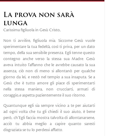
La prova non sarà
lunga
Carissima figliuola in Gesù Cristo,
Non ti avvilire, figliuola mia. Siccome Gesù vuole
sperimentare la tua fedeltà, così ti priva, per un dato
tempo, della sua sensibile presenza. Egli tenne questo
contegno anche verso la stessa sua Madre. Gesù
aveva intuito l’affanno che le avrebbe causato la sua
assenza; ciò non di meno si allontanò per qualche
giorno da lei, e restò nel tempio a sua insaputa. Se a
Gesù che è tutto amore gli piace di sperimentarti
nella stessa maniera, non crucciarti, armati di
coraggio,e aspetta pazientemente il suo ritorno.
Quantunque egli sia sempre vicino a te per aiutarti
ad ogni volta che tu gli chiedi il suo aiuto, è bene
però, ch’Egli faccia mostra talvolta di allontanarsene,
acciò tu abbia meglio a capire quanto saresti
disgraziata se tu lo perdessi affatto.