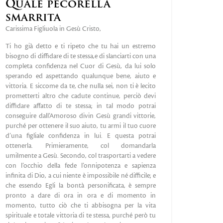
Quale pecorella
smarrita
Carissima Figliuola in Gesù Cristo,
Ti ho già detto e ti ripeto che tu hai un estremo
bisogno di diffidare di te stessa,e di slanciarti con una
completa confidenza nel Cuor di Gesù, da lui solo
sperando ed aspettando qualunque bene, aiuto e
vittoria. E siccome da te, che nulla sei, non ti è lecito
prometterti altro che cadute continue, perciò devi
diffidare affatto di te stessa; in tal modo potrai
conseguire dall’Amoroso divin Gesù grandi vittorie,
purché per ottenere il suo aiuto, tu armi il tuo cuore
d’una figliale confidenza in lui. E questa potrai
ottenerla. Primieramente, col domandarla
umilmente a Gesù. Secondo, col trasportarti a vedere
con l’occhio della fede l’onnipotenza e sapienza
infinita di Dio, a cui niente è impossibile né difficile; e
che essendo Egli la bontà personificata, è sempre
pronto a dare di ora in ora e di momento in
momento, tutto ciò che ti abbisogna per la vita
spirituale e totale vittoria di te stessa, purché però tu