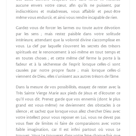
aucune envers votre cœur, afin qu’ils ne puissent, par
indiscrétions et maladresses, vous affaiblir et peut-être
même vous endurcir, et ainsi vous rendre incapable de rien.
Gardez-vous de forcer les larmes ou toute autre dévotion
par les sens ; mais restez paisible dans votre solitude
intérieure, attendant que la volonté divine s’accomplisse en
vous. La clef par laquelle s’ouvrent les secrets des trésors
spirituels est le renoncement à soi-même en tout temps et
en toutes choses ; et cette même clef ferme la porte à la
fadeur et à la sécheresse de l’esprit lorsque celles-ci sont
causées par notre propre faute ; mais lorsque celles-ci
viennent de Dieu, elles s’unissent aux autres trésors de l’âme.
Dans la mesure de vos possibilités, essayez de rester avec la
Très Sainte Vierge Marie aux pieds de Jésus et d’écouter ce
qu’Il vous dit. Prenez garde que vos ennemis (dont le plus
grand est vous-même) ne deviennent des obstacles à ce
silence ; et sachez que lorsque vous allez chercher Dieu avec
votre intellect pour vous reposer en Lui, vous ne devez pas
vous fixer de limites ni faire de comparaisons avec votre
faible imagination, car Il est infini partout où vous Le
trouvez. Vous Le trouverez dans votre âme chaque fois que