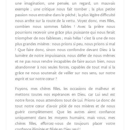
une imagination, une pensée, un regard, un mauvais
exemple ; une critique nous fait tomber ; la plus petite
passion nous entraîne dans le péché ; la plus légère difficulté
nous arrête sur la route de la vertu. Voyez donc, mes filles,
combien nous sommes faibles ! Avec la prière nous
pourrions recevoir une grâce plus puissante qui nous ferait
triompher de nos faiblesses ; mais hélas ! c’est là une de nos
plus grandes misères : nous prions si peu, nous prions si mal
! Que faire donc, sinon nous confondre devant Dieu à la
lumière de notre impuissance, nous défier de nous-mêmes
et ne pas nous rendre incapables de faire aucun bien, nous
abandonner à nos seules forces, capables de tout mal si la
grâce ne nous soutenait de veiller sur nos sens, sur notre
esprit et sur notre cœur ?
Fuyons, mes chères filles, les occasions de malheur et
mettons toutes nos espérances en Dieu, car Lui seul est
notre force, nous attendons tout de Lui. Prions-Le donc de
tout notre cœur d’avoir pitié de nos misères et de nous
guérir complètement. Que les autres aient confiance
uniquement dans les moyens humains, mais vous, mes
chères filles, efforcez-vous de toujours placer votre
confiance illimitée et filiale en Dieu seul !