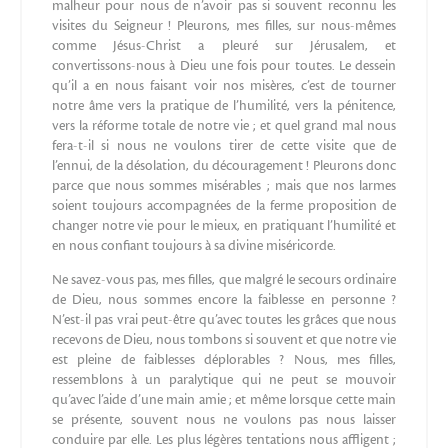
malheur pour nous de n’avoir pas si souvent reconnu les
visites du Seigneur ! Pleurons, mes filles, sur nous-mêmes
comme Jésus-Christ a pleuré sur Jérusalem, et
convertissons-nous à Dieu une fois pour toutes. Le dessein
qu’il a en nous faisant voir nos misères, c’est de tourner
notre âme vers la pratique de l’humilité, vers la pénitence,
vers la réforme totale de notre vie ; et quel grand mal nous
fera-t-il si nous ne voulons tirer de cette visite que de
l’ennui, de la désolation, du découragement ! Pleurons donc
parce que nous sommes misérables ; mais que nos larmes
soient toujours accompagnées de la ferme proposition de
changer notre vie pour le mieux, en pratiquant l’humilité et
en nous confiant toujours à sa divine miséricorde.
Ne savez-vous pas, mes filles, que malgré le secours ordinaire
de Dieu, nous sommes encore la faiblesse en personne ?
N’est-il pas vrai peut-être qu’avec toutes les grâces que nous
recevons de Dieu, nous tombons si souvent et que notre vie
est pleine de faiblesses déplorables ? Nous, mes filles,
ressemblons à un paralytique qui ne peut se mouvoir
qu’avec l’aide d’une main amie ; et même lorsque cette main
se présente, souvent nous ne voulons pas nous laisser
conduire par elle. Les plus légères tentations nous affligent ;