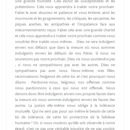
une grande humilité. Cela exclut les susceptibilités et les
prétentions. Cela vous apprendra à traiter votre prochain.
Faites-le avec douceur et patience et vous éviterez ainsi les
murmures et les grognements, les critiques, les sarcasmes, les
piques acerbes, les antipathies et l’impatience face aux
mécontentements reçus. Faites cela avec une grande charité
et cela vous apprendra à traiter votre prochain comme vous
voudriez être traités vous-mêmes… Dieu ne sera indulgent
envers nos défauts que dans la mesure où nous sommes
indulgents envers les défauts de nos frères. Si nous ne
soutenons pas notre prochain, Dieu ne nous soutiendra pas
; si nous ne sympathisons pas avec les autres, Dieu ne
sympathisera pas avec nous. Nous-mêmes, mes filles,
reconnaissons l’exigence de cette loi, et c’est pourquoi nous
disons : Pardonne-nous, Seigneur, nos offenses comme
nous pardonnons à ceux qui nous ont offensés. Nous
devons donc être indulgents envers nos propres fautes dans
la mesure où nous sommes indulgents envers les fautes des
autres. La justice elle-même nous oblige à la tolérance
mutuelle. Qui ne sent pas pour soi-même le besoin de cette
loi de tolérance, de cette loi protectrice de la faiblesse
humaine ? Or, si nous voulons qu’elle soit observée à notre
égard, n’est-ce pas une véritable injustice de ne pas vouloir