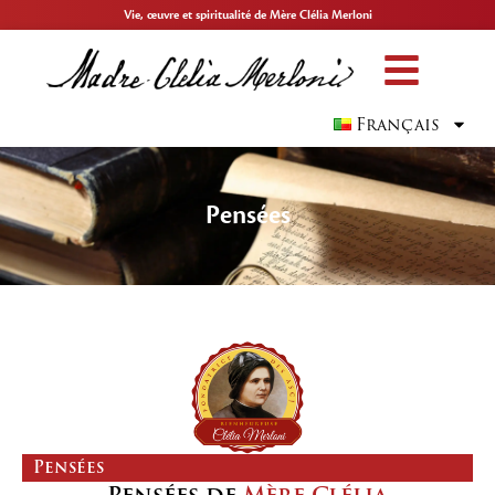
Vie, œuvre et spiritualité de Mère Clélia Merloni
Français
Pensées
Pensées