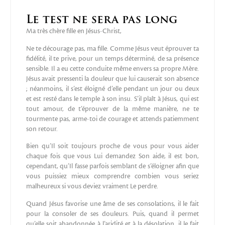
Le test ne sera pas long
Ma très chère fille en Jésus-Christ,
Ne te décourage pas, ma fille. Comme Jésus veut éprouver ta
fidélité, il te prive, pour un temps déterminé, de sa présence
sensible. Il a eu cette conduite même envers sa propre Mère.
Jésus avait pressenti la douleur que lui causerait son absence
; néanmoins, il s’est éloigné d’elle pendant un jour ou deux
et est resté dans le temple à son insu. S’il plaît à Jésus, qui est
tout amour, de t’éprouver de la même manière, ne te
tourmente pas, arme-toi de courage et attends patiemment
son retour.
Bien qu’Il soit toujours proche de vous pour vous aider
chaque fois que vous Lui demandez Son aide, il est bon,
cependant, qu’Il fasse parfois semblant de s’éloigner afin que
vous puissiez mieux comprendre combien vous seriez
malheureux si vous deviez vraiment Le perdre.
Quand Jésus favorise une âme de ses consolations, il le fait
pour la consoler de ses douleurs. Puis, quand il permet
qu’elle soit abandonnée à l’aridité et à la désolation, il le fait