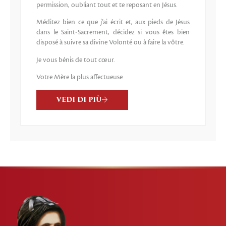
permission, oubliant tout et te reposant en Jésus.
Méditez bien ce que j’ai écrit et, aux pieds de Jésus
dans le Saint-Sacrement, décidez si vous êtes bien
disposé à suivre sa divine Volonté ou à faire la vôtre.
Je vous bénis de tout cœur.
Votre Mère la plus affectueuse
VEDI DI PIÙ