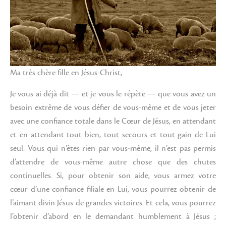
Ma très chère fille en Jésus-Christ,
Je vous ai déjà dit — et je vous le répète — que vous avez un
besoin extrême de vous défier de vous-même et de vous jeter
avec une confiance totale dans le Cœur de Jésus, en attendant
et en attendant tout bien, tout secours et tout gain de Lui
seul. Vous qui n’êtes rien par vous-même, il n’est pas permis
d’attendre de vous-même autre chose que des chutes
continuelles. Si, pour obtenir son aide, vous armez votre
cœur d’une confiance filiale en Lui, vous pourrez obtenir de
l’aimant divin Jésus de grandes victoires. Et cela, vous pourrez
l’obtenir d’abord en le demandant humblement à Jésus ;