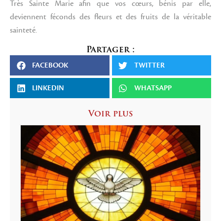
Très Sainte Marie afin que vos cœurs, bénis par elle,
deviennent féconds des fleurs et des fruits de la véritable
sainteté.
Partager :
FACEBOOK
TWITTER
LINKEDIN
WHATSAPP
Voir plus