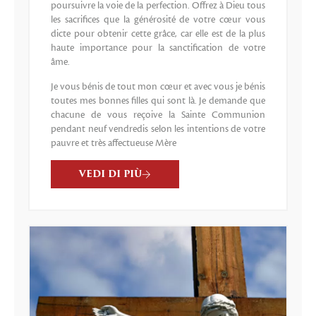
poursuivre la voie de la perfection. Offrez à Dieu tous
les sacrifices que la générosité de votre cœur vous
dicte pour obtenir cette grâce, car elle est de la plus
haute importance pour la sanctification de votre
âme.
Je vous bénis de tout mon cœur et avec vous je bénis
toutes mes bonnes filles qui sont là. Je demande que
chacune de vous reçoive la Sainte Communion
pendant neuf vendredis selon les intentions de votre
pauvre et très affectueuse Mère
VEDI DI PIÙ