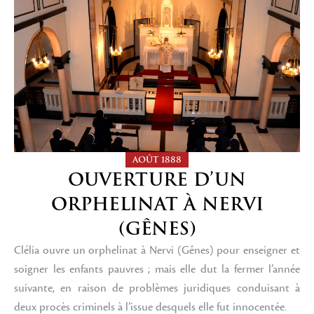
AOÛT 1888
OUVERTURE D’UN
ORPHELINAT À NERVI
(GÊNES)
Clélia ouvre un orphelinat à Nervi (Gênes) pour enseigner et
soigner les enfants pauvres ; mais elle dut la fermer l’année
suivante, en raison de problèmes juridiques conduisant à
deux procès criminels à l’issue desquels elle fut innocentée.