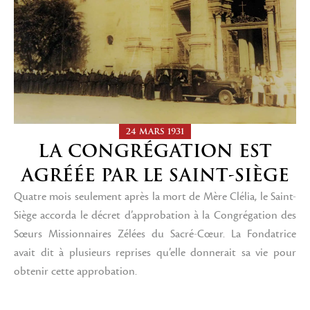
24 MARS 1931
LA CONGRÉGATION EST
AGRÉÉE PAR LE SAINT-SIÈGE
Quatre mois seulement après la mort de Mère Clélia, le Saint-
Siège accorda le décret d’approbation à la Congrégation des
Sœurs Missionnaires Zélées du Sacré-Cœur. La Fondatrice
avait dit à plusieurs reprises qu’elle donnerait sa vie pour
obtenir cette approbation.