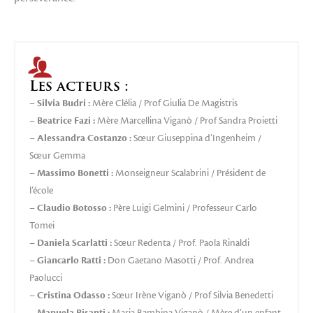
Les acteurs :
–
Silvia Budri :
Mère Clélia / Prof Giulia De Magistris
–
Beatrice Fazi :
Mère Marcellina Viganò / Prof Sandra Proietti
–
Alessandra Costanzo :
Sœur Giuseppina d’Ingenheim /
Sœur Gemma
–
Massimo Bonetti :
Monseigneur Scalabrini / Président de
l’école
–
Claudio Botosso :
Père Luigi Gelmini / Professeur Carlo
Tomei
–
Daniela Scarlatti :
Sœur Redenta / Prof. Paola Rinaldi
–
Giancarlo Ratti :
Don Gaetano Masotti / Prof. Andrea
Paolucci
–
Cristina Odasso :
Sœur Irène Viganò / Prof Silvia Benedetti