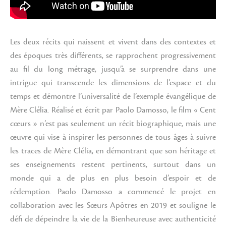
Les deux récits qui naissent et vivent dans des contextes et
des époques très différents, se rapprochent progressivement
au fil du long métrage, jusqu’à se surprendre dans une
intrigue qui transcende les dimensions de l’espace et du
temps et démontre l’universalité de l’exemple évangélique de
Mère Clélia. Réalisé et écrit par Paolo Damosso, le film « Cent
cœurs » n’est pas seulement un récit biographique, mais une
œuvre qui vise à inspirer les personnes de tous âges à suivre
les traces de Mère Clélia, en démontrant que son héritage et
ses enseignements restent pertinents, surtout dans un
monde qui a de plus en plus besoin d’espoir et de
rédemption. Paolo Damosso a commencé le projet en
collaboration avec les Sœurs Apôtres en 2019 et souligne le
défi de dépeindre la vie de la Bienheureuse avec authenticité