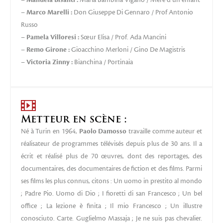
–
Manuela Bisanti :
Maria Bambina Viganò / Mère d’un enfant
–
Marco Marelli :
Don Giuseppe Di Gennaro / Prof Antonio
Russo
–
Pamela Villoresi :
Sœur Elisa / Prof. Ada Mancini
–
Remo Girone :
Gioacchino Merloni / Gino De Magistris
–
Victoria Zinny :
Bianchina / Portinaia
Metteur en scène :
Né à Turin en 1964,
Paolo Damosso
travaille comme auteur et
réalisateur de programmes télévisés depuis plus de 30 ans. Il a
écrit et réalisé plus de 70 œuvres, dont des reportages, des
documentaires, des documentaires de fiction et des films. Parmi
ses films les plus connus, citons : Un uomo in prestito al mondo
; Padre Pio. Uomo di Dio ; I fioretti di san Francesco ; Un bel
office ; La lezione è finita ; Il mio Francesco ; Un illustre
conosciuto. Carte. Guglielmo Massaja ; Je ne suis pas chevalier.