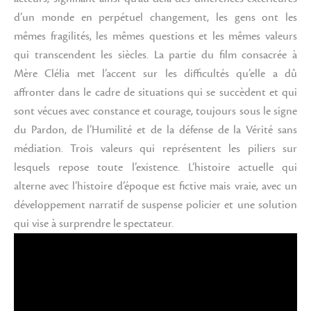
d’un monde en perpétuel changement, les gens ont les
mêmes fragilités, les mêmes questions et les mêmes valeurs
qui transcendent les siècles. La partie du film consacrée à
Mère Clélia met l’accent sur les difficultés qu’elle a dû
affronter dans le cadre de situations qui se succèdent et qui
sont vécues avec constance et courage, toujours sous le signe
du Pardon, de l’Humilité et de la défense de la Vérité sans
médiation. Trois valeurs qui représentent les piliers sur
lesquels repose toute l’existence. L’histoire actuelle qui
alterne avec l’histoire d’époque est fictive mais vraie, avec un
développement narratif de suspense policier et une solution
qui vise à surprendre le spectateur.