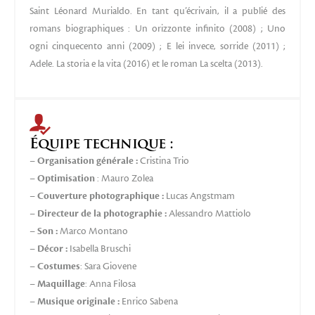
Saint Léonard Murialdo. En tant qu’écrivain, il a publié des
romans biographiques : Un orizzonte infinito (2008) ; Uno
ogni cinquecento anni (2009) ; E lei invece, sorride (2011) ;
Adele. La storia e la vita (2016) et le roman La scelta (2013).
Équipe technique :
–
Organisation générale :
Cristina Trio
–
Optimisation
: Mauro Zolea
–
Couverture photographique :
Lucas Angstmam
–
Directeur de la photographie :
Alessandro Mattiolo
–
Son :
Marco Montano
–
Décor :
Isabella Bruschi
–
Costumes
: Sara Giovene
–
Maquillage
: Anna Filosa
–
Musique originale :
Enrico Sabena