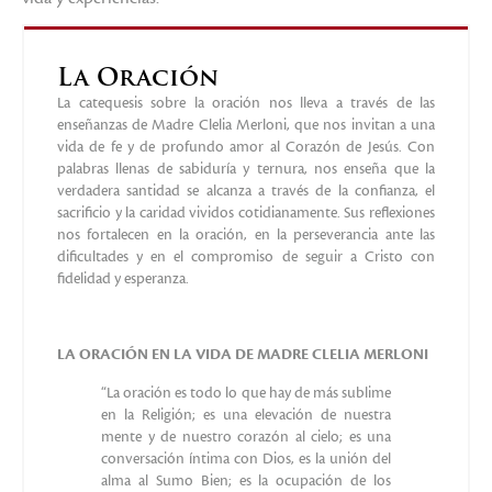
La Eucaristía y el Sagrado
Corazón
La catequesis sobre la Eucaristía y el Sagrado Corazón nos
lleva a través de las enseñanzas de Madre Clelia Merloni, que
nos invitan a una vida de fe y de profundo amor al Corazón
de Jesús. Con palabras llenas de sabiduría y ternura, nos
enseña que la verdadera santidad se alcanza a través de la
confianza, el sacrificio y la caridad vividos cotidianamente.
Sus reflexiones nos fortalecen en la oración, en la
perseverancia ante las dificultades y en el compromiso de
seguir a Cristo con fidelidad y esperanza.
LA EUCARISTÍA Y EL SAGRADO CORAZÓN DE JESÚS EN
MADRE CLELIA MERLONI
“Te dejo a los pies de Jesús Sacramentado, para
que desahogues delante de Él tus penas, tus
temores, tus deseos ”. (Madre Clelia)