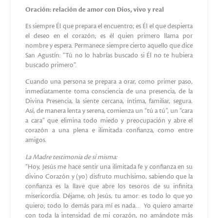
“Tenía una gran veneración hacia el Santísimo Sacramento.
Se levantaba con frecuencia, incluso de noche, para rezar en
la tribuna del coro, era vigilante centinela para que la
lámpara se mantuviera siempre encendida”.
“No se dejaba abatir por las adversidades de la vida porque le
bastaba permanecer en adoración delante del Santísimo
Sacramento por algún tiempo para volver a llenar su alma
de esperanza y alegría. A veces, quizás después de graves
advenimientos se refugiaba en la Capilla y muchas hermanas
ancianas que la vieron refieren que debían sacudirla con la
mano para hacerla responder porque se abismaba en la
contemplación de Dios y en Él se firmaba como en
profundo éxtasis”.
La sierva de Dios tenía un gran amor por sus hijas
espirituales y aunque se encontraba al final de sus días
terrenos, de lo alto del coro guiaba, con voz dulce y segura,
el encuentro de la noche con Jesús.
Relata un testigo:
“Cada noche, enseguida después de la cena un grupo de
postulantes nos reuníamos en la capilla para una breve visita
a Jesús Sacramentado, quedándonos en el último banco. La