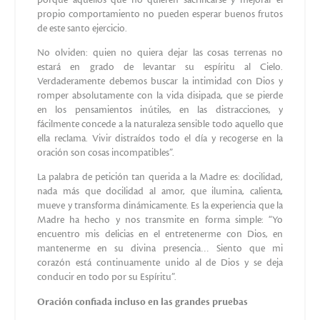
obedecía de corazón y con el rostro sonriente”.
Ciertamente Madre Clelia conocía las palabras dirigida por
Jesús a Santa Margarita María de Alacoque en la tercera gran
revelación: – “He aquí el Corazón que tanto ha amado a los
hombres y que no recibe de ellos más que ultrajes” –
meditando estas palabras ella fue tocada tan
profundamente que se ofreció totalmente al Corazón de
Jesús amándolo por encima de toda cosa y proponiendo a la
hijas: “El Corazón de Jesús sea nuestro todo”.
Un testigo nos ofrece una reflexión importante:
“Su fisonomía espiritual se puede sintetizar en el hecho de
que la Sierva de Dios fue una víctima voluntaria del Sagrado
Corazón de Jesús, por el cual vivía y al cual había dedicado
su Congregación”.
Precisamente gracias a su vivir totalmente para el Sagrado
Corazón, Madre Clelia, habiendo experimentado en su vida
sucesivas pruebas, sufrimientos, incomprensiones,
hostilidades y habiéndose apoyado confiadamente sólo en
Él, pudo sugerir a sus hijas: “Cuando la tempestad ruge,
refugiate en la celda del Corazón de Jesús y consuélate con la