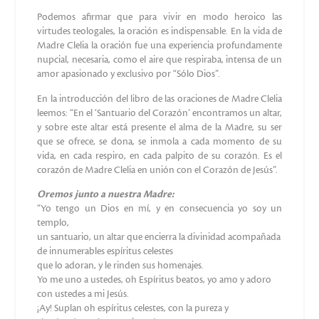
llamara al médico, yo me quedé sola rezando al Sagrado
Corazón de Jesús, el cual me ayudó, y todo fue bien”.
La relación entre la devoción a la Eucaristía y al Sagrado
Corazón de Jesús
Existe una profunda relación entre la Eucaristía y el Corazón
de Cristo. Nacida de la Cruz, del sacrificio de Cristo, la
Eucaristía ha surgido de su Corazón traspasado, nacida por
tanto de la interioridad de Cristo y de su voluntad de
permanecer siempre entre nosotros. El amor con el cual nos
ha amado ha sido de tal manera infinito que no le ha
permitido olvidarse de nosotros. De este modo, el Corazón
de Jesús se encuentra vivo y palpitante en la Eucaristía.
Además, al ser la Congregación por ella fundada dedicada al
Sagrado Corazón de Jesús, este concepto aparecía muy
frecuentemente en su lenguaje cotidiano.
Dos testigos relatan:
“Buscaba alimentar y aumentar la intensidad de la vida
cristiana a través del culto, en particular de la Eucaristía y del
Sacratísimo Corazón de Jesús, tanto así que ha llamado al
Instituto “Apóstoles del Corazón de Jesús”.