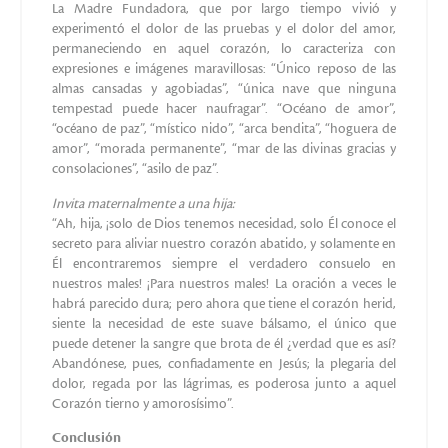
esperanza que sus promesas hacen florecer perpetuamente
toda alma piadosa”.
Consciente de que la devoción al Sagrado Corazón debe ser
“la primera y la más querida de las devociones”, exhortaba a
las Apóstoles a esculpirse con caracteres de oro en el alma las
doce promesas del Sagrado Corazón a Santa Margarita
María. Particularmente querida a Madre Clelia era la primera
promesa: “Yo bendeciré las casas donde sea expuesta y
venerada la imagen de mi Sagrado Corazón”. Tal promesa
impulsaba, de hecho, a una misión de apostolado hacia las
familias.
Relata un testigo que de niña se vio con Madre Clelia en los
últimos años de su exilio:
“La devoción que ella tenía por el Corazón de Jesús era
grande y decía siempre que necesitaba tenerfe y rezar al
Señor. Su devoción me la transmitió también a mí, de hecho
cuando me casé compré un cuadro del Corazón de Jesús y
lo puse sobre una mesita con la lámpara siempre encendida.
El testimonio de tanta grandeza la tuve el día en que debía
dar a luz a mi primer hijo, y era un parto difícil, recuerdo que
la partera salió de la habitación per pedir a mi marido que