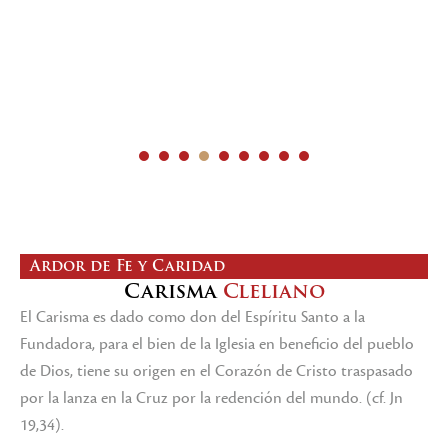
1
2
3
4
5
6
7
8
9
Ardor de Fe y Caridad
Carisma
Cleliano
El Carisma es dado como don del Espíritu Santo a la
Fundadora, para el bien de la Iglesia en beneficio del pueblo
de Dios, tiene su origen en el Corazón de Cristo traspasado
por la lanza en la Cruz por la redención del mundo. (cf. Jn
19,34).