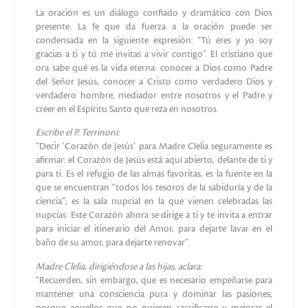
que los santos eran todos como ella sobre la tierra.no sólo
aprendía a escribir, a trabajar y rezar con las Apóstoles de
Madre Clelia, sino que aprendí el amor por la lectura de la
vida de los Santos y el amor a la oración delante del
Santísimo Sacramento.
La devoción de Madre Clelia al Sagrado Corazón de
Jesús
Madre Clelia fue sensible al culto del Sagrado Corazón,
fuertemente cultivado y difundido en la Iglesia de su tiempo
e hizo de Jesús el Rey y el Centro de su amor. Comprendía
que la doctrina del Corazón de Cristo no era hecha para ser
conocida friamente, sino más bien para ser vivida y
encarnada en la propia vida.
Un testigo afirma:
“El lema de la querida Madre es: “Sólo Dios”; ella era
enamorada de Dios. Toda su vida se centraba en el amor al
Corazón de Jesús, en la reparación. Sólo Dios era el fin de su
vida y el ejercicio de sus virtudes. Nunca estaba satisfecha de
aquello que hacía por Jesús y habría hecho siempre algo
más, perola obediencia la disciplinaba en todo y ella