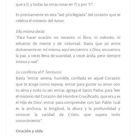
Madre que usualmente rezaba en su coro situado sobre el
Altar, nos escuchaba rezar. Después de algunas noches, en la
penumbra de la capilla nos sentimos llamar amablemente:
“¡Hijas! ¿Por qué allá en el fondo? Jesús las quiere cerca de Él
para hablarles de corazón a corazón, Él las ama mucho”.
Cada jueves a la noche, durante la hora de adoración delante
del SS. Sacramento,siempre del coro del segundo piso,
donde se encontraba su habitación, se unía a las novicias y
sugería la intención de la Hora Santa.
Una testigo recuerda cómo de joven, en Roccagiovine,
quedó impresionada del amor de Madre Clelia a la
Eucaristía: “El domingo Madre Clelia descendía a la Iglesia
para asistir a la Santa Misa, sin embargo antes de regresar
permanecía horas en adoración junto al Tabernáculo: oraba
mucho, era una verdadera alma de oración que
impresionaba mucho.
…Si amo la oración es porque lo aprendí más viendo a la
Sierva de Dios en oración profunda que por las
instrucciones recibidas. Todos hablaban de la “santa Madre”
y yo era contenta de poder verla de cerca para imitarla. Creo