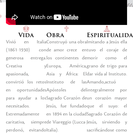
Vida
Obra
Espiritualid
Vivió en Italia
Construyó una obra
Imitando a Jesús ella
(1861-1930) con
de amor crece en
tuvo el coraje de
generosa entrega.
los continentes de
morir como el
Creativa y
Europa, América,
grano de trigo para
apasionada,
Asia y África: El
dar vida al Instituto.
convirtió los retos
Instituto de las
Amando,actuó
en oportunidades
Apóstoles del
integralmente por
para ayudar a los
Sagrado Corazón de
un corazón mayor
necesitados.
Jesús, fue fundado
que el suyo: el
Extremadamente
en 1894 en la ciudad
Sagrado Corazón de
caritativa, siempre
de Viareggio (Lucca-
Jesús, sirviendo y
perdonó, evitando
Italia).
sacrificándose como