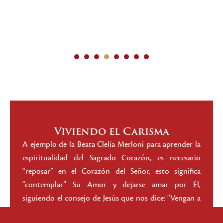
1
2
3
4
5
6
7
8
Viviendo el Carisma
A ejemplo de la Beata Clelia Merloni para aprender la
espiritualidad del Sagrado Corazón, es necesario
“reposar” en el Corazón del Señor, esto significa
“contemplar” Su Amor y dejarse amar por Él,
siguiendo el consejo de Jesús que nos dice: “Vengan a
Mi todos ustedes que están cansados y agobiados