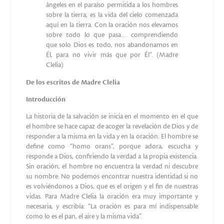
Testimonio de la Positio
La devoción de Madre Clelia a Jesús Eucaristía
Madre Merloni supo acoger la intensidad de esta presencia
única, en la que Cristo viene al encuentro de su pueblo,
permitiendo al Divino Sacramento marcar sus días,
llenándolos de confiada esperanza, vivificando toda
iniciativa, iluminando toda oscuridad y sanando toda
herida. Las hermanas de la Sierva de Dios unánimemente
recuerdan cómo la mirada de su Madre era continuamente
dirigida a su Señor, presente en el Sacramento del Altar, en el
cual ella descubría laplena manifestación de su inmenso
amor:
“Madre Clelia fue una enamorada de la Eucaristía: su alma
orientada espontáneamente hacia el Tabernáculo debió
sufrir la pena de ser privada de él durante todo su doloroso
exilio. Reencontró en la Casa General ‘el lugar de sus delicias’,
como tuvo a bien escribir, y su vida, desde 1928 hasta su
muerte, fue “eminentemente eucarística”.