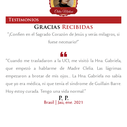
Testimonios
Gracias
Recibidas
“¡Confíen en el Sagrado Corazón de Jesús y verás milagros, si
fuese necesario!”
“Escribo para informarle de lo que creo que es un milagro
que ocurrió el 20 de mayo de 2021. Creo con toda mi alma
que la Beata Clelia protegió a mi hija de un terrible accidente
de coche. Los traumatólogos, el neurocirujano y el jefe de
cirugía plástica coincidieron en que este accidente debería
haber acabado con su vida o haberla dejado tetrapléjica.”
P. S.
EEUU | Hamden, jul. 2021