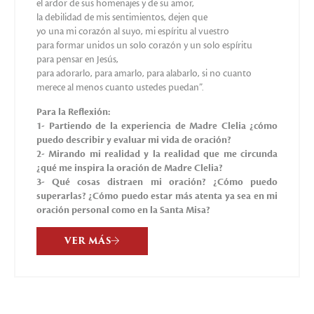
Madre Clelia era muy devota del Sagrado Corazón de Jesús y
le hablaba de Él a cualquiera que se acercaba a ella para
visitarla: recomendaba ir a la Iglesia y visitar a Jesús por amor
a los hombres permanecía en los Tabernáculos”.
En los escritos de Madre Clelia, en sus enseñanzas, la
Eucaristía y el Sagrado Corazón son un binomio inseparable.
La reparación a las ofensas infligidas a Jesús, que se ha hecho
crucificar por el inmenso amor a la humanidad, hizo en ella
muy vivo y relevante el concepto de “víctimas reparadoras”.
Un testigo expresa:
“La Madre nos exhortaba a mirar el Tabernáculo… a visitar
muchas veces durante el día a Jesús Sacramentado, “cual
prisionero por su gran amor”. Nos explicaba que nuestras
visitas debían suplir el olvido de cuantos lo olvidan”.
La participación en el misterio de Cristo Eucarístico
alimentaba su singular amor hacia el prójimo, le daba la
valentía para llevar adelante su obra, le concedía la fuerza de
soportar las numerosas renuncias que se presentaron al
momento de la fundación de su Congregación y hacía de