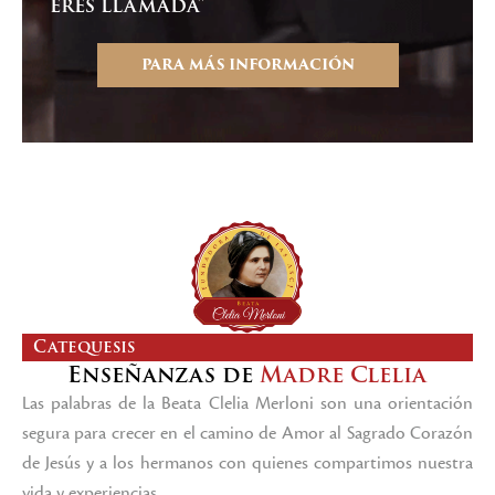
eres llamada”
PARA MÁS INFORMACIÓN
Catequesis
Enseñanzas de
Madre Clelia
Las palabras de la Beata Clelia Merloni son una orientación
segura para crecer en el camino de Amor al Sagrado Corazón
de Jesús y a los hermanos con quienes compartimos nuestra
vida y experiencias.