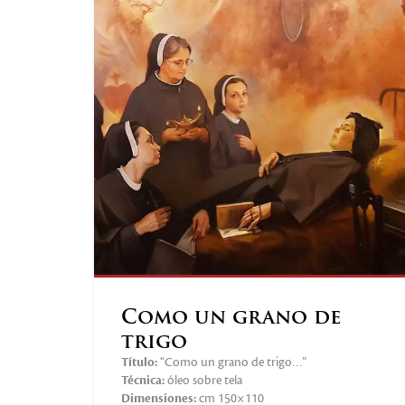
Como un grano de
trigo
Título:
“Como un grano de trigo…”
Técnica:
óleo sobre tela
Dimensiones:
cm 150×110