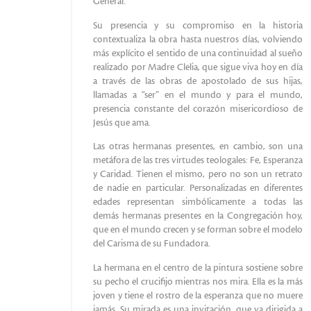
General.
Su presencia y su compromiso en la historia
contextualiza la obra hasta nuestros días, volviendo
más explícito el sentido de una continuidad al sueño
realizado por Madre Clelia, que sigue viva hoy en día
a través de las obras de apostolado de sus hijas,
llamadas a “ser” en el mundo y para el mundo,
presencia constante del corazón misericordioso de
Jesús que ama.
Las otras hermanas presentes, en cambio, son una
metáfora de las tres virtudes teologales: Fe, Esperanza
y Caridad. Tienen el mismo, pero no son un retrato
de nadie en particular. Personalizadas en diferentes
edades representan simbólicamente a todas las
demás hermanas presentes en la Congregación hoy,
que en el mundo crecen y se forman sobre el modelo
del Carisma de su Fundadora.
La hermana en el centro de la pintura sostiene sobre
su pecho el crucifijo mientras nos mira. Ella es la más
joven y tiene el rostro de la esperanza que no muere
jamás. Su mirada es una invitación, que va dirigida a