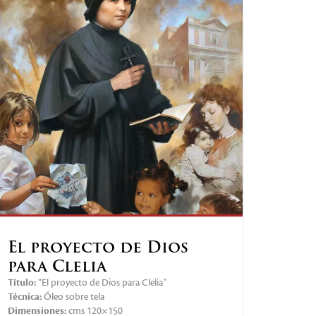
El proyecto de Dios
para Clelia
Título:
“El proyecto de Dios para Clelia”
Técnica:
Óleo sobre tela
Dimensiones:
cms 120×150