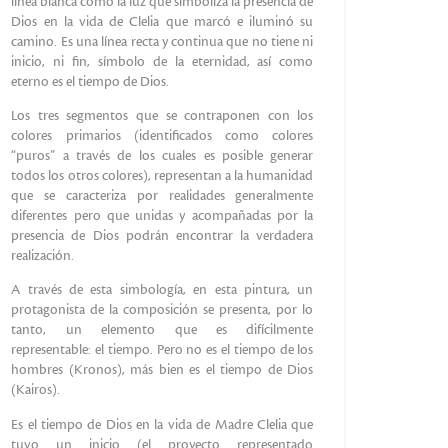
línea blanca como la luz que simboliza la presencia de
Dios en la vida de Clelia que marcó e iluminó su
camino. Es una línea recta y continua que no tiene ni
inicio, ni fin, símbolo de la eternidad, así como
eterno es el tiempo de Dios.
Los tres segmentos que se contraponen con los
colores primarios (identificados como colores
“puros” a través de los cuales es posible generar
todos los otros colores), representan a la humanidad
que se caracteriza por realidades generalmente
diferentes pero que unidas y acompañadas por la
presencia de Dios podrán encontrar la verdadera
realización.
A través de esta simbología, en esta pintura, un
protagonista de la composición se presenta, por lo
tanto, un elemento que es difícilmente
representable: el tiempo. Pero no es el tiempo de los
hombres (Kronos), más bien es el tiempo de Dios
(Kairos).
Es el tiempo de Dios en la vida de Madre Clelia que
tuvo un inicio (el proyecto representado