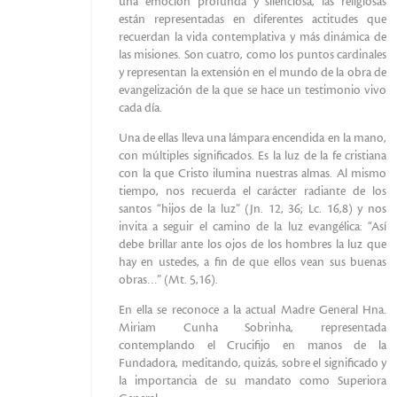
una emoción profunda y silenciosa, las religiosas
están representadas en diferentes actitudes que
recuerdan la vida contemplativa y más dinámica de
las misiones. Son cuatro, como los puntos cardinales
y representan la extensión en el mundo de la obra de
evangelización de la que se hace un testimonio vivo
cada día.
Una de ellas lleva una lámpara encendida en la mano,
con múltiples significados. Es la luz de la fe cristiana
con la que Cristo ilumina nuestras almas. Al mismo
tiempo, nos recuerda el carácter radiante de los
santos “hijos de la luz” (Jn. 12, 36; Lc. 16,8) y nos
invita a seguir el camino de la luz evangélica: “Así
debe brillar ante los ojos de los hombres la luz que
hay en ustedes, a fin de que ellos vean sus buenas
obras…” (Mt. 5,16).
En ella se reconoce a la actual Madre General Hna.
Miriam Cunha Sobrinha, representada
contemplando el Crucifijo en manos de la
Fundadora, meditando, quizás, sobre el significado y
la importancia de su mandato como Superiora