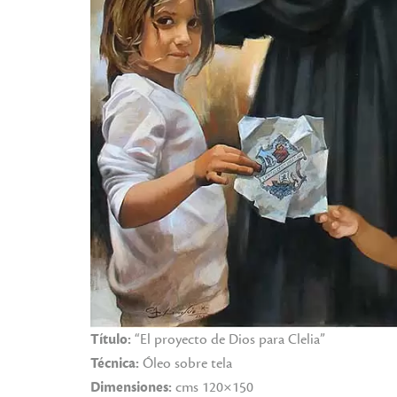
Título:
“El proyecto de Dios para Clelia”
Técnica:
Óleo sobre tela
Dimensiones:
cms 120×150