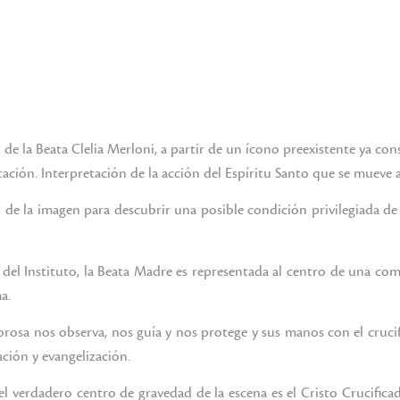
 de la Beata Clelia Merloni, a partir de un ícono preexistente ya co
ción. Interpretación de la acción del Espíritu Santo que se mueve a 
cial de la imagen para descubrir una posible condición privilegiada d
del Instituto, la Beata Madre es representada al centro de una co
a.
osa nos observa, nos guía y nos protege y sus manos con el crucifi
ción y evangelización.
 el verdadero centro de gravedad de la escena es el Cristo Crucifi