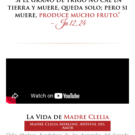
tierra y muere, queda solo; pero si
muere,
produce mucho fruto.”
– Jn 12, 24
La Vida de
Madre Clelia
Madre Clelia Merloni: Apóstol del
Amor
Clelia Merloni, Fundadora de las Apóstoles del Sagrado