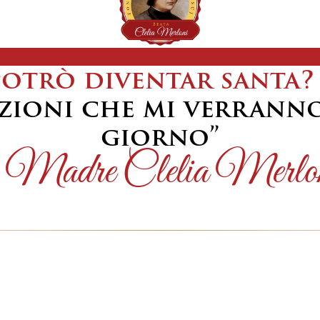
potrò diventar santa
azioni che mi verrann
giorno”
 Madre Clelia Merlo