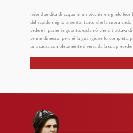
mise due dita di acqua in un bicchiere e glielo fece 
del rapido miglioramento, tanto che la suora andò i
vedere il paziente guarito, esclamò che si trattava
venne dimesso, perché la guarigione fu completa, p
una causa completamente diversa dalla sua precedent