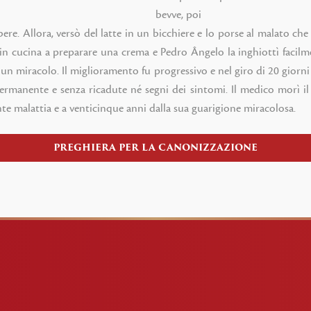
bevve, poi
bere. Allora, versò del latte in un bicchiere e lo porse al malato ch
n cucina a preparare una crema e Pedro Ângelo la inghiottì facilme
 di un miracolo. Il miglioramento fu progressivo e nel giro di 20 gi
ermanente e senza ricadute né segni dei sintomi. Il medico morì il
e malattia e a venticinque anni dalla sua guarigione miracolosa.
PREGHIERA PER LA CANONIZZAZIONE