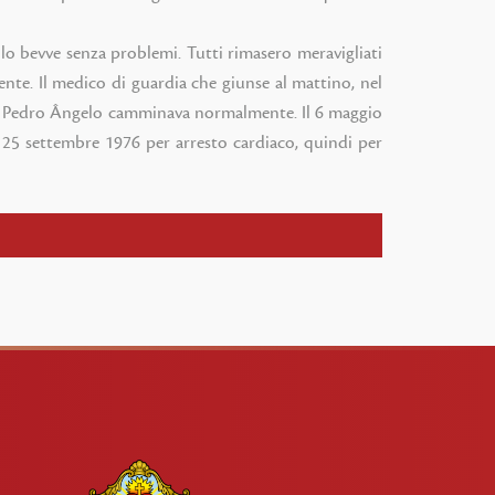
e lo bevve senza problemi. Tutti rimasero meravigliati
nte. Il medico di guardia che giunse al mattino, nel
orni Pedro Ângelo camminava normalmente. Il 6 maggio
 25 settembre 1976 per arresto cardiaco, quindi per