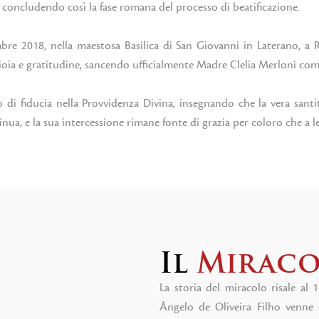
, concludendo così la fase romana del processo di beatificazione.
bre 2018, nella maestosa Basilica di San Giovanni in Laterano, a R
ia e gratitudine, sancendo ufficialmente Madre Clelia Merloni co
i fiducia nella Provvidenza Divina, insegnando che la vera santit
ua, e la sua intercessione rimane fonte di grazia per coloro che a le
Il
Mirac
La storia del miracolo risale al
Ângelo de Oliveira Filho venne 