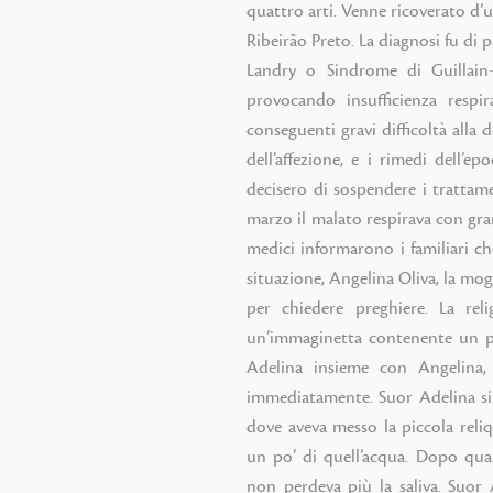
quattro arti. Venne ricoverato d’
Ribeirão Preto. La diagnosi fu di 
Landry o Sindrome di Guillain-B
provocando insufficienza respi
conseguenti gravi difficoltà alla d
dell’affezione, e i rimedi dell’ep
decisero di sospendere i trattamen
marzo il malato respirava con grand
medici informarono i familiari ch
situazione, Angelina Oliva, la mog
per chiedere preghiere. La re
un’immaginetta contenente un pe
Adelina insieme con Angelina, 
immediatamente. Suor Adelina si 
dove aveva messo la piccola reliq
un po’ di quell’acqua. Dopo qual
non perdeva più la saliva. Suor