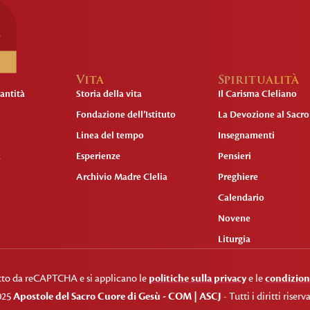
Vita
Spiritualità
antità
Storia della vita
Il Carisma Cleliano
Fondazione dell’Istituto
La Devozione al Sacr
Linea del tempo
Insegnamenti
a
Esperienze
Pensieri
Archivio Madre Clelia
Preghiere
Calendario
Novene
Liturgia
etto da reCAPTCHA e si applicano le
politiche sulla privacy
e le
condizioni
025
Apostole del Sacro Cuore di Gesù - COM | ASCJ
- Tutti i diritti riserva