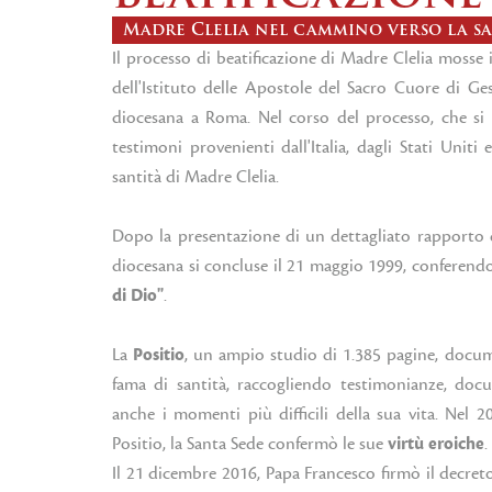
Madre Clelia nel cammino verso la sa
Il processo di beatificazione di Madre Clelia mosse i
dell'Istituto delle Apostole del Sacro Cuore di Ge
diocesana a Roma. Nel corso del processo, che si 
testimoni provenienti dall'Italia, dagli Stati Uniti
santità di Madre Clelia.
Dopo la presentazione di un dettagliato rapporto d
diocesana si concluse il 21 maggio 1999, conferendo
di Dio"
.
La
Positio
, un ampio studio di 1.385 pagine, docume
fama di santità, raccogliendo testimonianze, do
anche i momenti più difficili della sua vita. Nel 2
Positio, la Santa Sede confermò le sue
virtù eroiche
.
Il 21 dicembre 2016, Papa Francesco firmò il decre