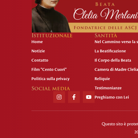
Istituzionale
Santità
Home
Nel Cammino verso la s
Notizie
La Beatificazione
Contatto
Il Corpo della Beata
Film "Cento Cuori"
Camera di Madre Cleli
Politica sulla privacy
Reliquie
Social media
Testimonianze
Preghiamo con Lei
Questo sito è prot
2