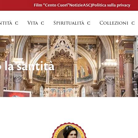
Film “Cento Cuori"
Notizie
ASCJ
Politica sulla privacy
ntità
Vita
Spiritualità
Collezioni
la santità