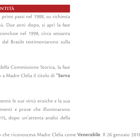
ntità
 primi passi nel 1988, su richiesta
sù. Due anni dopo, si aprì la fase
concluse nel 1998, circa sessanta
 e dal Brasile testimoniarono sulla
ella Commissione Storica, la fase
 a Madre Clelia il titolo di
"Serva
ntò le sue virtù eroiche e la sua
cumenti e prove che illuminarono
015, dopo un'attenta analisi della
to che riconosceva Madre Clelia come
Venerabile
. Il 26 gennaio 201