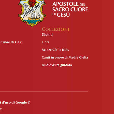
Collezioni
Dipinti
o Cuore Di Gesù
Libri
Madre Clelia Kids
Canti in onore di Madre Clelia
Audiovisita guidata
 d'uso di Google
©
ti.