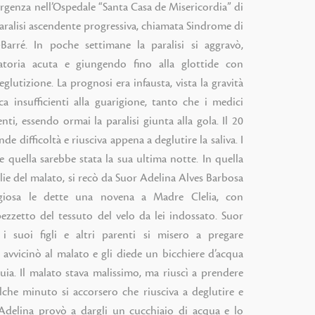
urgenza nell’Ospedale “Santa Casa de Misericordia” di
paralisi ascendente progressiva, chiamata Sindrome di
arré. In poche settimane la paralisi si aggravò,
ratoria acuta e giungendo fino alla glottide con
eglutizione. La prognosi era infausta, vista la gravità
oca insufficienti alla guarigione, tanto che i medici
ti, essendo ormai la paralisi giunta alla gola. Il 20
e difficoltà e riusciva appena a deglutire la saliva. I
e quella sarebbe stata la sua ultima notte. In quella
lie del malato, si recò da Suor Adelina Alves Barbosa
ligiosa le dette una novena a Madre Clelia, con
zzetto del tessuto del velo da lei indossato. Suor
i suoi figli e altri parenti si misero a pregare
avvicinò al malato e gli diede un bicchiere d’acqua
uia. Il malato stava malissimo, ma riuscì a prendere
che minuto si accorsero che riusciva a deglutire e
 Adelina provò a dargli un cucchiaio di acqua e lo