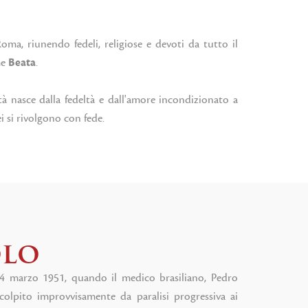
oma, riunendo fedeli, religiose e devoti da tutto il
me
Beata
.
à nasce dalla fedeltà e dall'amore incondizionato a
i si rivolgono con fede.
olo
 14 marzo 1951, quando il medico brasiliano, Pedro
colpito improvvisamente da paralisi progressiva ai