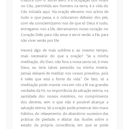
criatura com o Sumo Bem; é a ocupação dos Anjos
no Céu, permitida aos homens na terra; é a vida do
Céu iniciada aqui. Na oração elevamo-nos acima de
tudo o que passa, e o colocamos debaixo dos pés;
com ela conscientizamo-nos de que só Deus é tudo;
entregamo-nos a Ele, derramamos nosso coração no
Coração Dele, para não amar e servir senão a Ele, para
não viver senão por Ele.
Haverá algo de mais sublime e, ao mesmo tempo,
mais necessário do que a oração? “Se a minha
meditação, diz Davi, não fora a vossa santa Lei, ó meu
Deus, eu teria talvez perecido na minha miséria.
Jamais deixarei de meditar nos vossos preceitos, pois
é neles que está a fonte da vida.” De fato, só a
meditação pode manter viva em nós a fé nas grandes
verdades da Fé, na importância da salvação eterna, na
santidade dos nossos mistérios, no cumprimento
dos deveres, sem o que não é possível alcançar a
salvação eterna. Só a oração pode preservar dos maus
hábitos, do relaxamento, do abandono sucessivo das
práticas de piedade; e afastar das ilusões sobre o
estado da própria consciência, em que se pode