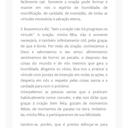
facilmente cair. Somente a oração pode formar e
manter em nós o espírito de humildade, de
mortificação, de caridade, de mansidão, de todas as
virtudes necessárias à salvação eterna.
S. Boaventura diz: “Sem a oração não há progresso na
virtude.” A oração, minha filha, não é somente
necessária, é também infinitamente útil, pelas graças
de que é fonte. Por meio da oração, conhecemos a
Deus e saboreamos o seu amor; alimentamos
sentimentos de horror ao pecado, o desprezo das
coisas do mundo e de nós mesmos que gera a
humildade, afugenta os vícios, leva-nos a praticar a
virtude com pureza de intenção em todas as ações, e
desperta em nós o respeito pelas coisas santas e a
caridade para com o próximo.
Interpelemos as pessoas santas que a praticam
habitualmente como convém, e elas nos dirão que,
graças à oração bem feita, gozam de momentos
felizes, de momentos de paraíso na terra. Imitemo-
las, minha filha, e participaremos de sua felicidade.
Lembre-se, porém, que é preciso esforçar-se para