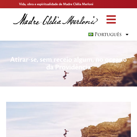
Vida, obra e espiritualidade de Madre Clélia Merloni
Português
Atirar-se, sem receio algum, no oceano
da Providência