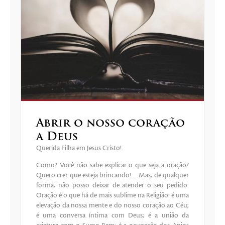
Abrir o nosso coração
a Deus
Querida Filha em Jesus Cristo!
Como? Você não sabe explicar o que seja a oração?
Quero crer que esteja brincando!… Mas, de qualquer
forma, não posso deixar de atender o seu pedido.
Oração é o que há de mais sublime na Religião: é uma
elevação da nossa mente e do nosso coração ao Céu;
é uma conversa íntima com Deus; é a união da