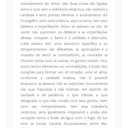
mandamento do Amor. São duas coisas tão ligadas
entre si que, sem a tolerância recíproca, não existiria a
caridade e seria preciso eliminar o ensinamento do
Evangelho, pois toda criatura, aqui na terra, tem seus
defeitos e imperfeições: Anjos só existem no céu. Se
vocês não suportam os defeitos e as imperfeições
alheias, rompem o liame e a caridade é destruída.
Cada pessoa tem uma estrutura específica e os
temperamentos são diferentes; as apreciações e a
maneira de sentir se contradizem; as vontades se
chocam umas com as outras; os gostos variam. Ora,
entre tantos elementos ou contradições; a fusão dos
corações para formar um só coração, uma só alma,
conforme a caridade ordena, não é possível
enquanto as pessoas não se suportam mutuamente
nas suas fraquezas e não toleram, em espírito de
caridade e de paciência, o que ofende, o que
desagrada, o que não condiz com seus gostos, nem
com seu temperamento. Sem essa tolerância
recíproca, seria igualmente impossível a união dos
corações como a fusão da água com o fogo, da luz
com as trevas; haveria, forçosamente, entre eles,