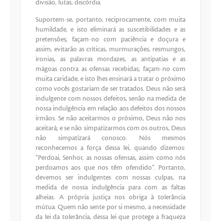
divisão, lutas, discórdia.
Suportem-se, portanto, reciprocamente, com muita
humildade, e isto eliminará as suscetibilidades e as
pretensões; façam-no com paciência e doçura e
assim, evitarão as críticas, murmurações, resmungos,
ironias, as palavras mordazes, as antipatias e as
mágoas contra as ofensas recebidas; façam-no com
muita caridade, e isto lhes ensinará a tratar o próximo
como vocês gostariam de ser tratados. Deus não será
indulgente com nossos defeitos, senão na medida de
nossa indulgência em relação aos defeitos dos nossos
irmãos. Se não aceitarmos o próximo, Deus não nos
aceitará; e se não simpatizarmos com os outros, Deus
não simpatizará conosco. Nós mesmos
reconhecemos a força dessa lei, quando dizemos:
“Perdoai, Senhor, as nossas ofensas, assim como nós
perdoamos aos que nos têm ofendido”. Portanto,
devemos ser indulgentes com nossas culpas, na
medida de nossa indulgência para com as faltas
alheias. A própria justiça nos obriga à tolerância
mútua. Quem não sente por si mesmo, a necessidade
da lei da tolerância, dessa lei que protege a fraqueza