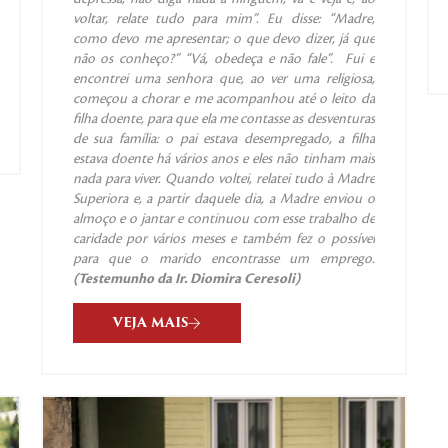
voltar, relate tudo para mim”. Eu disse: “Madre,
como devo me apresentar; o que devo dizer, já que
não os conheço?” “Vá, obedeça e não fale”. Fui e
encontrei uma senhora que, ao ver uma religiosa,
começou a chorar e me acompanhou até o leito da
filha doente, para que ela me contasse as desventuras
de sua família: o pai estava desempregado, a filha
estava doente há vários anos e eles não tinham mais
nada para viver. Quando voltei, relatei tudo à Madre
Superiora e, a partir daquele dia, a Madre enviou o
almoço e o jantar e continuou com esse trabalho de
caridade por vários meses e também fez o possível
para que o marido encontrasse um emprego.
(Testemunho da I
r.
Diomira Ceresoli)
VEJA MAIS