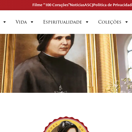
Filme “100 Corações"
Notícias
ASCJ
Política de Privacidad
Vida
Espiritualidade
Coleções