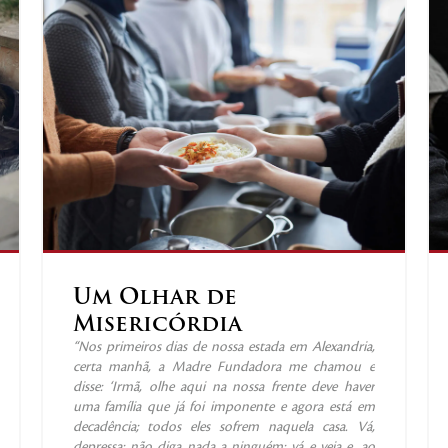
Um Olhar de
Misericórdia
“Nos primeiros dias de nossa estada em Alexandria,
certa manhã, a Madre Fundadora me chamou e
disse: ‘Irmã, olhe aqui na nossa frente deve haver
uma família que já foi imponente e agora está em
decadência; todos eles sofrem naquela casa. Vá,
depressa; não diga nada a ninguém; vá e veja e, ao