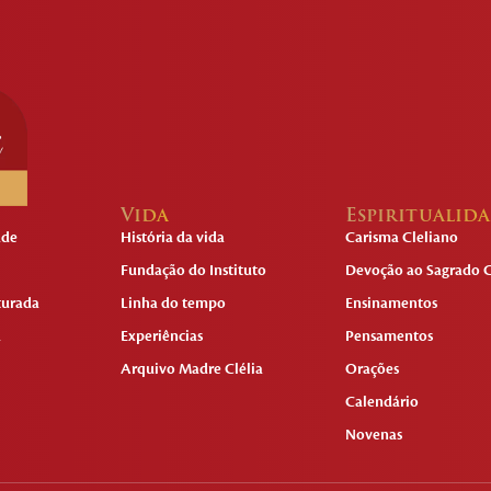
Vida
Espiritualid
ade
História da vida
Carisma Cleliano
Fundação do Instituto
Devoção ao Sagrado C
turada
Linha do tempo
Ensinamentos
a
Experiências
Pensamentos
Arquivo Madre Clélia
Orações
Calendário
Novenas