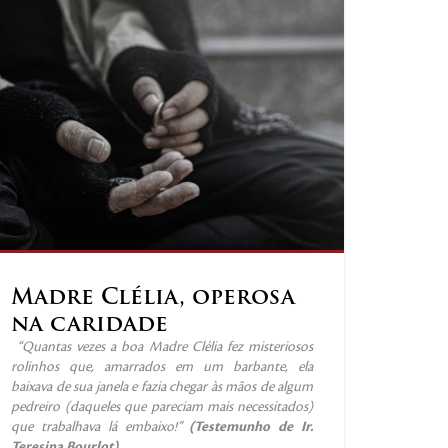
Madre Clélia, operosa
na caridade
“Quantas vezes a boa Madre Clélia fez misteriosos
rolinhos que, amarrados em um barbante, ela
baixava de sua janela e fazia chegar às mãos de algum
pedreiro (daqueles que pareciam mais necessitados)
que trabalhava lá embaixo!”
(Testemunho de Ir.
Teresina Bourlot)