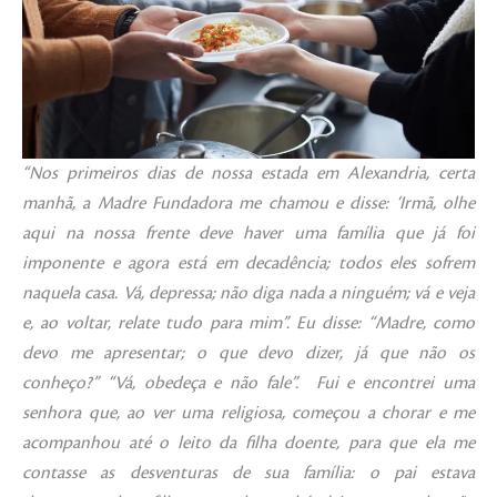
“Nos primeiros dias de nossa estada em Alexandria, certa
manhã, a Madre Fundadora me chamou e disse: ‘Irmã, olhe
aqui na nossa frente deve haver uma família que já foi
imponente e agora está em decadência; todos eles sofrem
naquela casa. Vá, depressa; não diga nada a ninguém; vá e veja
e, ao voltar, relate tudo para mim”. Eu disse: “Madre, como
devo me apresentar; o que devo dizer, já que não os
conheço?” “Vá, obedeça e não fale”. Fui e encontrei uma
senhora que, ao ver uma religiosa, começou a chorar e me
acompanhou até o leito da filha doente, para que ela me
contasse as desventuras de sua família: o pai estava