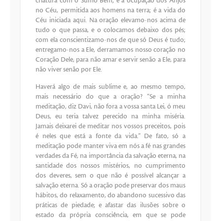
criatura com o Sumo Bem; é a ocupação dos Anjos
no Céu, permitida aos homens na terra; é a vida do
Céu iniciada aqui. Na oração elevamo-nos acima de
tudo o que passa, e o colocamos debaixo dos pés;
com ela conscientizamo-nos de que só Deus é tudo;
entregamo-nos a Ele, derramamos nosso coração no
Coração Dele, para não amar e servir senão a Ele, para
não viver senão por Ele.
Haverá algo de mais sublime e, ao mesmo tempo,
mais necessário do que a oração? “Se a minha
meditação, diz Davi, não fora a vossa santa Lei, ó meu
Deus, eu teria talvez perecido na minha miséria.
Jamais deixarei de meditar nos vossos preceitos, pois
é neles que está a fonte da vida.” De fato, só a
meditação pode manter viva em nós a fé nas grandes
verdades da Fé, na importância da salvação eterna, na
santidade dos nossos mistérios, no cumprimento
dos deveres, sem o que não é possível alcançar a
salvação eterna. Só a oração pode preservar dos maus
hábitos, do relaxamento, do abandono sucessivo das
práticas de piedade; e afastar das ilusões sobre o
estado da própria consciência, em que se pode