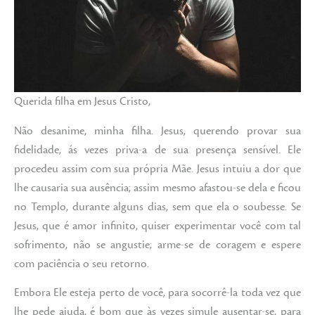
Querida filha em Jesus Cristo,
Não desanime, minha filha. Jesus, querendo provar sua
fidelidade, ás vezes priva-a de sua presença sensível. Ele
procedeu assim com sua própria Mãe. Jesus intuiu a dor que
lhe causaria sua ausência; assim mesmo afastou-se dela e ficou
no Templo, durante alguns dias, sem que ela o soubesse. Se
Jesus, que é amor infinito, quiser experimentar você com tal
sofrimento, não se angustie; arme-se de coragem e espere
com paciência o seu retorno.
Embora Ele esteja perto de você, para socorrê-la toda vez que
lhe pede ajuda, é bom que às vezes simule ausentar-se, para