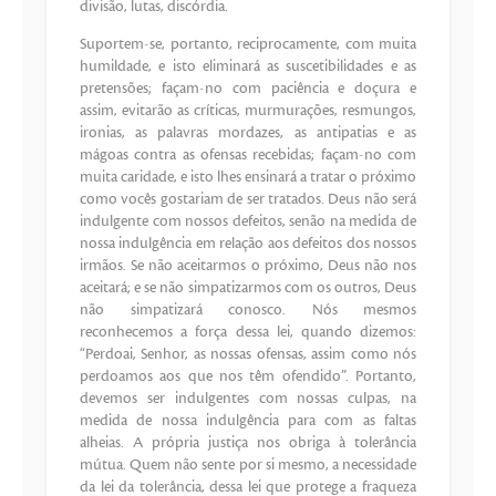
divisão, lutas, discórdia.
Suportem-se, portanto, reciprocamente, com muita
humildade, e isto eliminará as suscetibilidades e as
pretensões; façam-no com paciência e doçura e
assim, evitarão as críticas, murmurações, resmungos,
ironias, as palavras mordazes, as antipatias e as
mágoas contra as ofensas recebidas; façam-no com
muita caridade, e isto lhes ensinará a tratar o próximo
como vocês gostariam de ser tratados. Deus não será
indulgente com nossos defeitos, senão na medida de
nossa indulgência em relação aos defeitos dos nossos
irmãos. Se não aceitarmos o próximo, Deus não nos
aceitará; e se não simpatizarmos com os outros, Deus
não simpatizará conosco. Nós mesmos
reconhecemos a força dessa lei, quando dizemos:
“Perdoai, Senhor, as nossas ofensas, assim como nós
perdoamos aos que nos têm ofendido”. Portanto,
devemos ser indulgentes com nossas culpas, na
medida de nossa indulgência para com as faltas
alheias. A própria justiça nos obriga à tolerância
mútua. Quem não sente por si mesmo, a necessidade
da lei da tolerância, dessa lei que protege a fraqueza