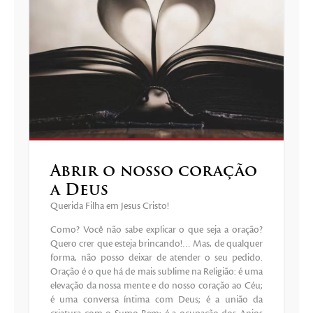
Abrir o nosso coração
a Deus
Querida Filha em Jesus Cristo!
Como? Você não sabe explicar o que seja a oração?
Quero crer que esteja brincando!… Mas, de qualquer
forma, não posso deixar de atender o seu pedido.
Oração é o que há de mais sublime na Religião: é uma
elevação da nossa mente e do nosso coração ao Céu;
é uma conversa íntima com Deus; é a união da