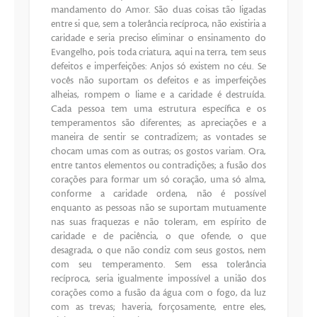
mandamento do Amor. São duas coisas tão ligadas
entre si que, sem a tolerância recíproca, não existiria a
caridade e seria preciso eliminar o ensinamento do
Evangelho, pois toda criatura, aqui na terra, tem seus
defeitos e imperfeições: Anjos só existem no céu. Se
vocês não suportam os defeitos e as imperfeições
alheias, rompem o liame e a caridade é destruída.
Cada pessoa tem uma estrutura específica e os
temperamentos são diferentes; as apreciações e a
maneira de sentir se contradizem; as vontades se
chocam umas com as outras; os gostos variam. Ora,
entre tantos elementos ou contradições; a fusão dos
corações para formar um só coração, uma só alma,
conforme a caridade ordena, não é possível
enquanto as pessoas não se suportam mutuamente
nas suas fraquezas e não toleram, em espírito de
caridade e de paciência, o que ofende, o que
desagrada, o que não condiz com seus gostos, nem
com seu temperamento. Sem essa tolerância
recíproca, seria igualmente impossível a união dos
corações como a fusão da água com o fogo, da luz
com as trevas; haveria, forçosamente, entre eles,