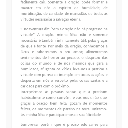
facilmente cair. Somente a oração pode formar e
manter em nós o espírito de humildade, de
mortificação, de caridade, de mansidão, de todas as
virtudes necessárias à salvação eterna.
S. Boaventura diz: “Sem a oração não há progresso na
virtude.” A oração, minha filha, não é somente
necessária, é também infinitamente útil, pelas graças
de que é fonte. Por meio da oração, conhecemos a
Deus e saboreamos o seu amor; alimentamos
sentimentos de horror ao pecado, o desprezo das
coisas do mundo e de nós mesmos que gera a
humildade, afugenta os vícios, leva-nos a praticar a
virtude com pureza de intenção em todas as ações, e
desperta em nós o respeito pelas coisas santas e a
caridade para com o próximo.
Interpelemos as pessoas santas que a praticam
habitualmente como convém, e elas nos dirão que,
graças à oração bem feita, gozam de momentos
felizes, de momentos de paraíso na terra. Imitemo-
las, minha filha, e participaremos de sua felicidade.
Lembre-se, porém, que é preciso esforçar-se para