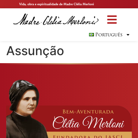
Vida, obra e espiritualidade de Madre Clélia Merloni
Português
Assunção