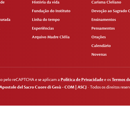
ade
História da vida
Carisma Cleliano
Fundação do Instituto
Devoção ao Sagrado C
turada
Linha do tempo
Ensinamentos
a
Experiências
Pensamentos
Arquivo Madre Clélia
Orações
Calendário
Novenas
gido pelo reCAPTCHA e se aplicam a
Política de Privacidade
e os
Termos de
Apostole del Sacro Cuore di Gesù - COM | ASCJ
- Todos os direitos reser