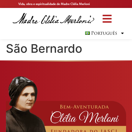
Vida, obra e espiritualidade de Madre Clélia Merloni
Português
São Bernardo