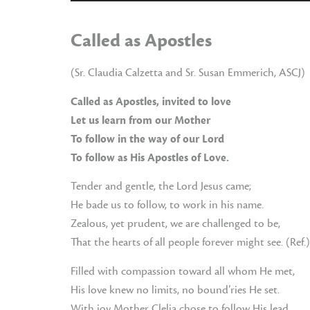
de
áudio
Called as Apostles
(Sr. Claudia Calzetta and Sr. Susan Emmerich, ASCJ)
Called as Apostles, invited to love
Let us learn from our Mother
To follow in the way of our Lord
To follow as His Apostles of Love.
Tender and gentle, the Lord Jesus came;
He bade us to follow, to work in his name.
Zealous, yet prudent, we are challenged to be,
That the hearts of all people forever might see. (Ref.)
Filled with compassion toward all whom He met,
His love knew no limits, no bound’ries He set.
With joy Mother Clelia chose to follow His lead,