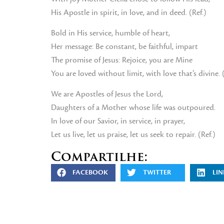
His Apostle in spirit, in love, and in deed. (Ref.)
Bold in His service, humble of heart,
Her message: Be constant, be faithful, impart
The promise of Jesus: Rejoice, you are Mine
You are loved without limit, with love that’s divine. (
We are Apostles of Jesus the Lord,
Daughters of a Mother whose life was outpoured.
In love of our Savior, in service, in prayer,
Let us live, let us praise, let us seek to repair. (Ref.)
Compartilhe:
FACEBOOK
TWITTER
LIN