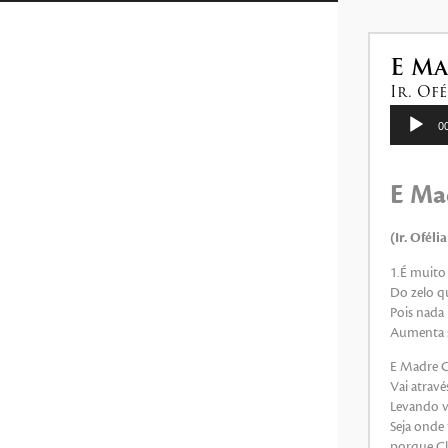
as
setas
para
E Ma
cima
Ir. Of
ou
Tocador
0
de
para
áudio
baixo
E Mad
para
aumentar
(Ir. Ofél
ou
diminuir
1.É muito
Do zelo q
o
Pois nada
volume.
Aumenta s
E Madre Cl
Vai atravé
Levando va
Seja onde
porque Clé