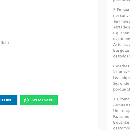
2. Em sua 
nos convi
Ter firme 
Atrás de u
E quantas 
os átomos 
Ref.)
As folhas 
E as gotas
de todos 
E Madre Cl
Vai atravé
Levando va
Seja onde
porque Clé
3. E como 
KEDIN
WHATSAPP
Arrasta o
Um coraçã
Faz como 
E quantas 
os átomos 