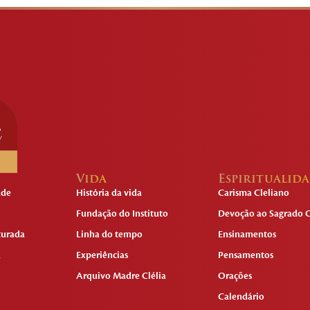
Vida
Espiritualid
ade
História da vida
Carisma Cleliano
Fundação do Instituto
Devoção ao Sagrado C
turada
Linha do tempo
Ensinamentos
a
Experiências
Pensamentos
Arquivo Madre Clélia
Orações
Calendário