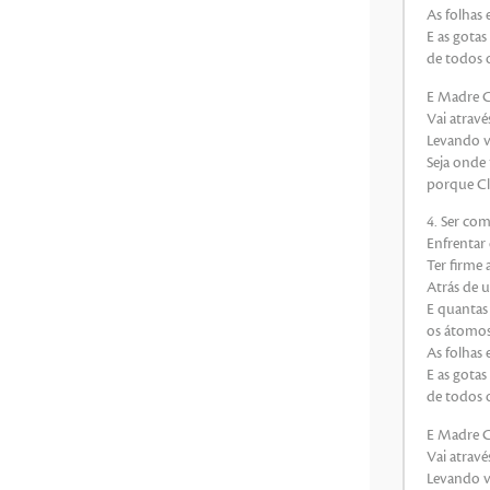
As folhas 
E as gotas
de todos 
E Madre Cl
Vai atravé
Levando va
Seja onde
porque Clé
4. Ser co
Enfrentar 
Ter firme 
Atrás de u
E quantas 
os átomos 
As folhas 
E as gotas
de todos 
E Madre Cl
Vai atravé
Levando va