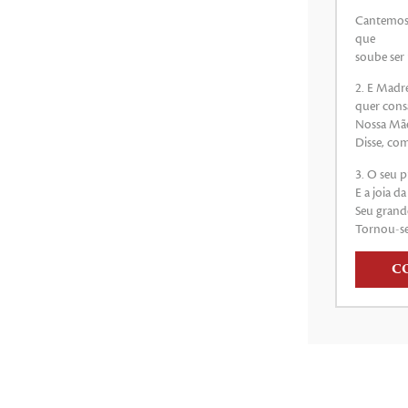
Cantemos:
que
soube ser
2. E Madr
quer cons
Nossa Mãe
Disse, co
3. O seu 
E a joia d
Seu grande
Tornou-se
C