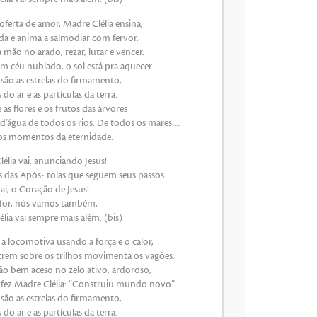
oferta de amor, Madre Clélia ensina,
da e anima a salmodiar com fervor.
a mão no arado, rezar, lutar e vencer.
m céu nublado, o sol está pra aquecer.
são as estrelas do firmamento,
do ar e as partículas da terra.
e as flores e os frutos das árvores
 d’água de todos os rios, De todos os mares…
os momentos da eternidade.
élia vai, anunciando Jesus!
s das Após- tolas que seguem seus passos.
i, o Coração de Jesus!
 for, nós vamos também,
lia vai sempre mais além. (bis)
a locomotiva usando a força e o calor,
 trem sobre os trilhos movimenta os vagões.
o bem aceso no zelo ativo, ardoroso,
fez Madre Clélia: “Construiu mundo novo”.
são as estrelas do firmamento,
do ar e as partículas da terra.