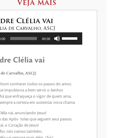
Veja mais
dre Clélia vai
élia de Carvalho, ASCJ
Use
0:00
00:00
as
setas
para
re Clélia vai
cima
ou
para
ia de Carvalho, ASCJ)
baixo
 bom conhecer todos os passos do amor,
para
ue impulsiona a bem servir o Senhor.
aumentar
 há que enfraqueça o vigor de quem ama,
ou
empre a certeza em sustentar nova chama
diminuir
o
élia vai, anunciando Jesus!
volume.
s das Após- tolas que seguem seus passos.
i, o Coração de Jesus!
 for, nós vamos também,
lia vai sempre mais além. (bis)