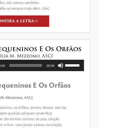
 for, nós vamos também,
lia vai sempre mais além. (bis)
ONFIRA A LETRA
equeninos E Os Orfãos
cília M. Mezzomo, ASCJ
Use
0:00
00:00
as
setas
para
equeninos E Os Orfãos
cima
ou
para
ia M. Mezzomo, ASCJ
baixo
eninos, os órfãos, jovens, idosos, sem lar,
para
adre querida acharam onde ficar.
aumentar
ão tão bonito tornou-se casa, canção.
ou
r o bus- cava junto a Jesus, na oração.
diminuir