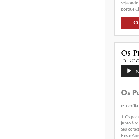
Seja onde
porque Clé
C
Os P
Ir. Ce
Tocador
0
de
áudio
Os P
Ir. Cecíl
1. Os pequ
junto à M
Seu coraç
E este Amo