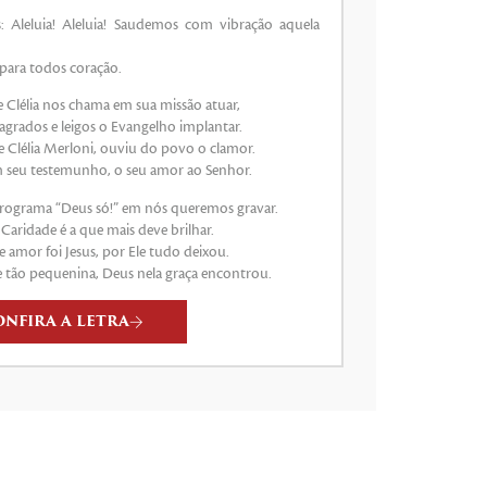
o
 Aleluia! Aleluia! Saudemos com vibração aquela
volume.
 para todos coração.
e Clélia nos chama em sua missão atuar,
agrados e leigos o Evangelho implantar.
 Clélia Merloni, ouviu do povo o clamor.
m seu testemunho, o seu amor ao Senhor.
programa “Deus só!” em nós queremos gravar.
a Caridade é a que mais deve brilhar.
 amor foi Jesus, por Ele tudo deixou.
 tão pequenina, Deus nela graça encontrou.
ONFIRA A LETRA