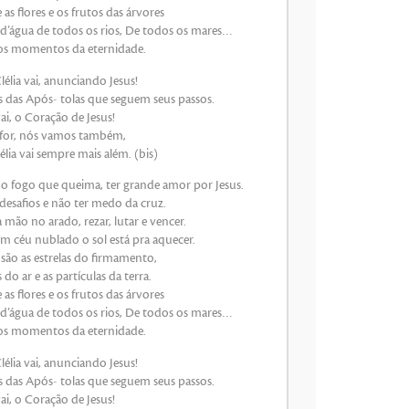
e as flores e os frutos das árvores
 d’água de todos os rios, De todos os mares…
os momentos da eternidade.
élia vai, anunciando Jesus!
s das Após- tolas que seguem seus passos.
i, o Coração de Jesus!
 for, nós vamos também,
lia vai sempre mais além. (bis)
mo fogo que queima, ter grande amor por Jesus.
desafios e não ter medo da cruz.
a mão no arado, rezar, lutar e vencer.
m céu nublado o sol está pra aquecer.
são as estrelas do firmamento,
do ar e as partículas da terra.
e as flores e os frutos das árvores
 d’água de todos os rios, De todos os mares…
os momentos da eternidade.
élia vai, anunciando Jesus!
s das Após- tolas que seguem seus passos.
i, o Coração de Jesus!