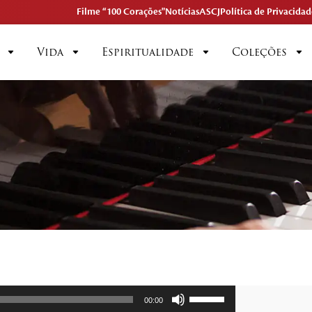
Filme “100 Corações"
Notícias
ASCJ
Política de Privacidad
Vida
Espiritualidade
Coleções
Use
00:00