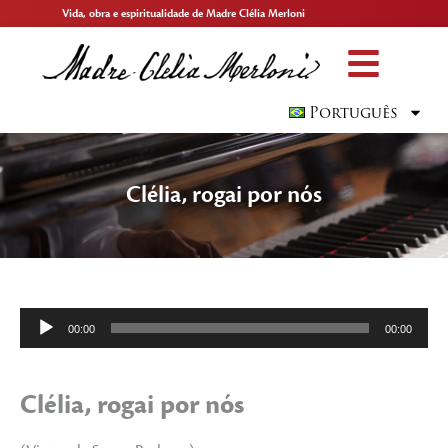
Vida, obra e espiritualidade de Madre Clélia Merloni
Português
Clélia, rogai por nós
Tocador
00:00
00:00
de
áudio
Clélia, rogai por nós