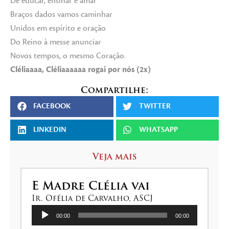
De educar, ensinar e amar
Braços dados vamos caminhar
Unidos em espírito e oração
Do Reino à messe anunciar
Novos tempos, o mesmo Coração.
Cléliaaaa, Cléliaaaaaa rogai por nós (2x)
Compartilhe:
FACEBOOK
TWITTER
LINKEDIN
WHATSAPP
Veja mais
E Madre Clélia vai
Ir. Ofélia de Carvalho, ASCJ
Tocador
00:00
00:00
de