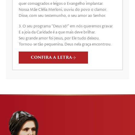
quer consagrados e leigos o Evangelho implantar.
Nossa Mãe Clélia Merloni, ouviu do povo o clamor.
Disse, com seu testemunho, o seu amor ao Senhor.
3. O seu programa “Deus só!” em nós queremos gravar.
E a joia da Caridade é a que mais deve brilhar.
Seu grande amor foi Jesus, por Ele tudo deixou.
Tornou-se tão pequenina, Deus nela graça encontrou.
CONFIRA A LETRA