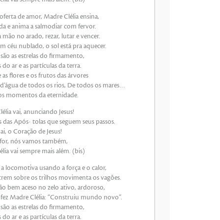
oferta de amor, Madre Clélia ensina,
da e anima a salmodiar com fervor.
a mão no arado, rezar, lutar e vencer.
m céu nublado, o sol está pra aquecer.
são as estrelas do firmamento,
do ar e as partículas da terra.
e as flores e os frutos das árvores
 d’água de todos os rios, De todos os mares…
os momentos da eternidade.
élia vai, anunciando Jesus!
s das Após- tolas que seguem seus passos.
i, o Coração de Jesus!
 for, nós vamos também,
lia vai sempre mais além. (bis)
a locomotiva usando a força e o calor,
 trem sobre os trilhos movimenta os vagões.
o bem aceso no zelo ativo, ardoroso,
fez Madre Clélia: “Construiu mundo novo”.
são as estrelas do firmamento,
do ar e as partículas da terra.