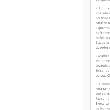
2. Em sua 
nos convi
Ter firme 
Atrás de u
E quantas 
os átomos 
As folhas 
E as gotas
de todos 
E Madre Cl
Vai atravé
Levando va
Seja onde
porque Clé
3. E como 
Arrasta o
Um coraçã
Faz como 
E quantas 
os átomos 