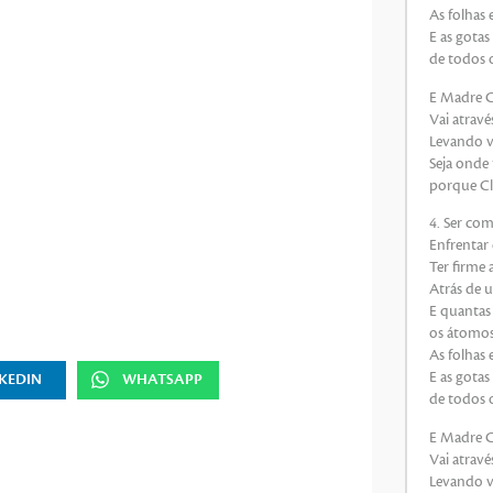
As folhas 
E as gotas
de todos 
E Madre Cl
Vai atravé
Levando va
Seja onde
porque Clé
4. Ser co
Enfrentar 
Ter firme 
Atrás de u
E quantas 
os átomos 
As folhas 
E as gotas
KEDIN
WHATSAPP
de todos 
E Madre Cl
Vai atravé
Levando va