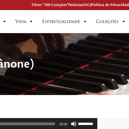
Filme “100 Corações"
Notícias
ASCJ
Política de Privacidad
Vida
Espiritualidade
Coleções
Cânone)
Use
00:00