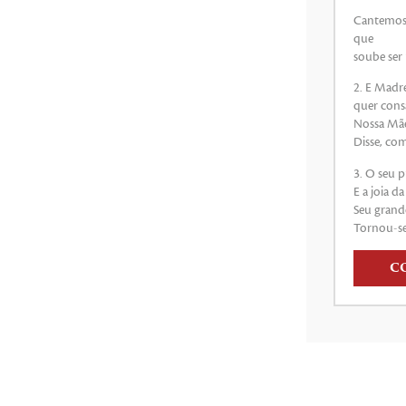
Cantemos:
que
soube ser
2. E Madr
quer cons
Nossa Mãe
Disse, co
3. O seu 
E a joia d
Seu grande
Tornou-se
C