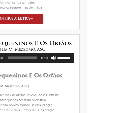
 for, nós vamos também,
lia vai sempre mais além. (bis)
ONFIRA A LETRA
equeninos E Os Orfãos
cília M. Mezzomo, ASCJ
Use
0:00
00:00
as
setas
para
equeninos E Os Orfãos
cima
ou
para
ia M. Mezzomo, ASCJ
baixo
eninos, os órfãos, jovens, idosos, sem lar,
para
adre querida acharam onde ficar.
aumentar
ão tão bonito tornou-se casa, canção.
ou
r o bus- cava junto a Jesus, na oração.
diminuir