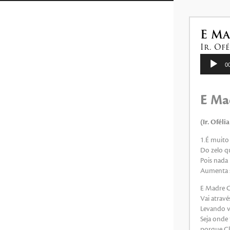
as
setas
para
E Ma
cima
Ir. Of
ou
Tocador
0
de
para
áudio
baixo
E Mad
para
aumentar
(Ir. Ofél
ou
diminuir
1.É muito
Do zelo q
o
Pois nada
volume.
Aumenta s
E Madre Cl
Vai atravé
Levando va
Seja onde
porque Clé