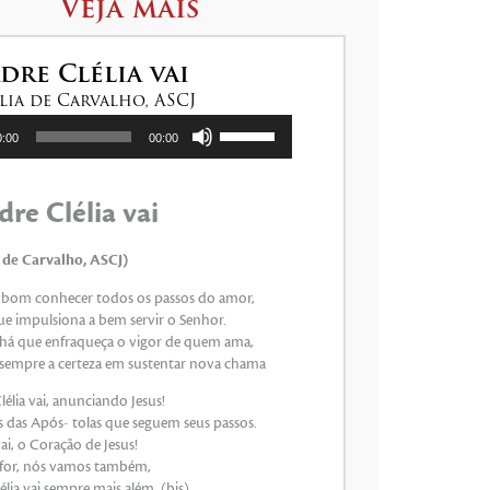
Veja mais
dre Clélia vai
élia de Carvalho, ASCJ
Use
0:00
00:00
as
setas
para
re Clélia vai
cima
ou
para
ia de Carvalho, ASCJ)
baixo
 bom conhecer todos os passos do amor,
para
ue impulsiona a bem servir o Senhor.
aumentar
 há que enfraqueça o vigor de quem ama,
ou
empre a certeza em sustentar nova chama
diminuir
o
élia vai, anunciando Jesus!
volume.
s das Após- tolas que seguem seus passos.
i, o Coração de Jesus!
 for, nós vamos também,
lia vai sempre mais além. (bis)