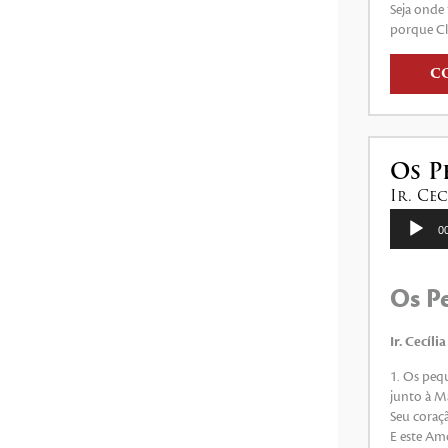
Seja onde
porque Clé
C
Os P
Ir. Ce
Tocador
0
de
áudio
Os P
Ir. Cecíl
1. Os pequ
junto à M
Seu coraç
E este Amo