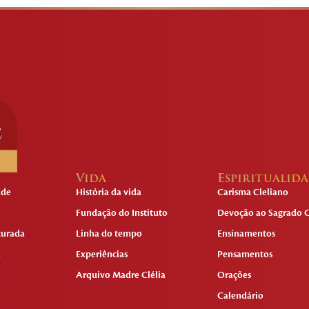
Vida
Espiritualid
ade
História da vida
Carisma Cleliano
Fundação do Instituto
Devoção ao Sagrado C
turada
Linha do tempo
Ensinamentos
a
Experiências
Pensamentos
Arquivo Madre Clélia
Orações
Calendário