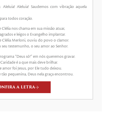
o
 Aleluia! Aleluia! Saudemos com vibração aquela
volume.
 para todos coração.
e Clélia nos chama em sua missão atuar,
agrados e leigos o Evangelho implantar.
 Clélia Merloni, ouviu do povo o clamor.
m seu testemunho, o seu amor ao Senhor.
programa “Deus só!” em nós queremos gravar.
a Caridade é a que mais deve brilhar.
 amor foi Jesus, por Ele tudo deixou.
 tão pequenina, Deus nela graça encontrou.
ONFIRA A LETRA