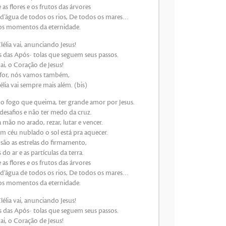
e as flores e os frutos das árvores
 d’água de todos os rios, De todos os mares…
os momentos da eternidade.
élia vai, anunciando Jesus!
s das Após- tolas que seguem seus passos.
i, o Coração de Jesus!
 for, nós vamos também,
lia vai sempre mais além. (bis)
mo fogo que queima, ter grande amor por Jesus.
desafios e não ter medo da cruz.
a mão no arado, rezar, lutar e vencer.
m céu nublado o sol está pra aquecer.
são as estrelas do firmamento,
do ar e as partículas da terra.
e as flores e os frutos das árvores
 d’água de todos os rios, De todos os mares…
os momentos da eternidade.
élia vai, anunciando Jesus!
s das Após- tolas que seguem seus passos.
i, o Coração de Jesus!