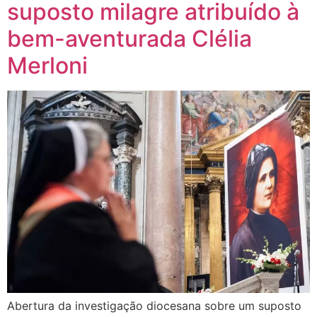
suposto milagre atribuído à
bem-aventurada Clélia
Merloni
Abertura da investigação diocesana sobre um suposto