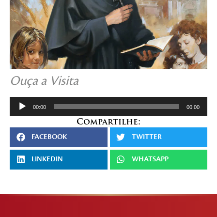
Ouça a Visita
Tocador
00:00
00:00
de
Compartilhe:
áudio
FACEBOOK
TWITTER
LINKEDIN
WHATSAPP