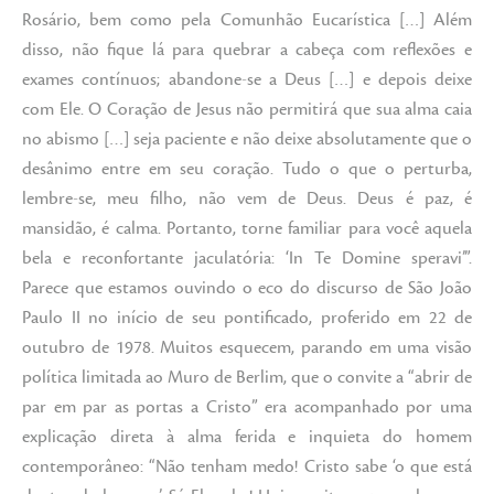
Rosário, bem como pela Comunhão Eucarística […] Além
disso, não fique lá para quebrar a cabeça com reflexões e
exames contínuos; abandone-se a Deus […] e depois deixe
com Ele. O Coração de Jesus não permitirá que sua alma caia
no abismo […] seja paciente e não deixe absolutamente que o
desânimo entre em seu coração. Tudo o que o perturba,
lembre-se, meu filho, não vem de Deus. Deus é paz, é
mansidão, é calma. Portanto, torne familiar para você aquela
bela e reconfortante jaculatória: ‘In Te Domine speravi’”.
Parece que estamos ouvindo o eco do discurso de São João
Paulo II no início de seu pontificado, proferido em 22 de
outubro de 1978. Muitos esquecem, parando em uma visão
política limitada ao Muro de Berlim, que o convite a “abrir de
par em par as portas a Cristo” era acompanhado por uma
explicação direta à alma ferida e inquieta do homem
contemporâneo: “Não tenham medo! Cristo sabe ‘o que está