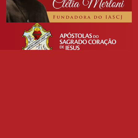
Institucional
Início
Notícias
Contato
Filme "100 Corações"
Política de Privacidade
Redes Sociais
Santidade
No Caminho da santidade