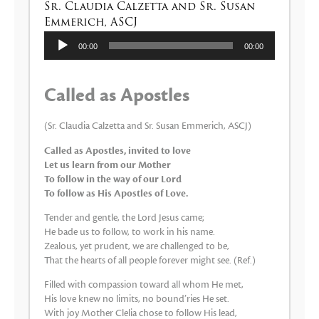
Sr. Claudia Calzetta and Sr. Susan
Emmerich, ASCJ
Lecteur
00:00
00:00
audio
Called as Apostles
(Sr. Claudia Calzetta and Sr. Susan Emmerich, ASCJ)
Called as Apostles, invited to love
Let us learn from our Mother
To follow in the way of our Lord
To follow as His Apostles of Love.
Tender and gentle, the Lord Jesus came;
He bade us to follow, to work in his name.
Zealous, yet prudent, we are challenged to be,
That the hearts of all people forever might see. (Ref.)
Filled with compassion toward all whom He met,
His love knew no limits, no bound’ries He set.
With joy Mother Clelia chose to follow His lead,