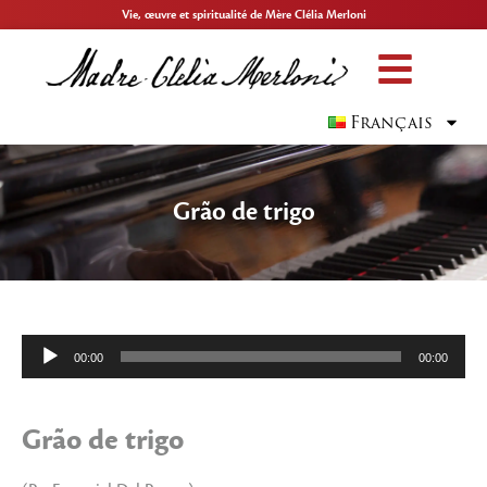
Vie, œuvre et spiritualité de Mère Clélia Merloni
Français
Grão de trigo
Lecteur
00:00
00:00
audio
Grão de trigo