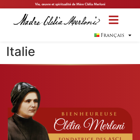
Vie, œuvre et spiritualité de Mère Clélia Merloni
Français
Italie