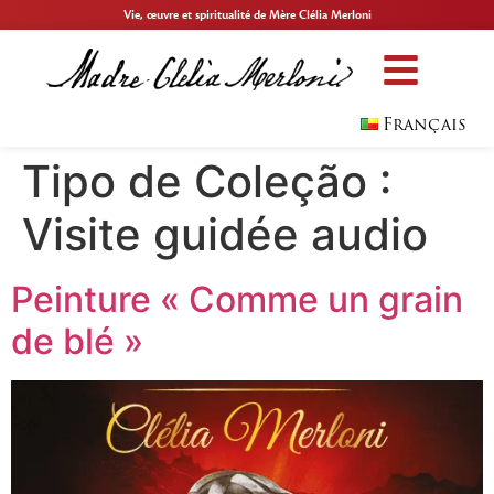
Vie, œuvre et spiritualité de Mère Clélia Merloni
Français
Tipo de Coleção :
Visite guidée audio
Peinture « Comme un grain
de blé »