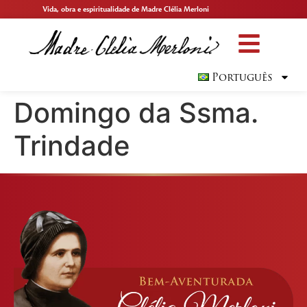
Vida, obra e espiritualidade de Madre Clélia Merloni
Português
Domingo da Ssma.
Trindade