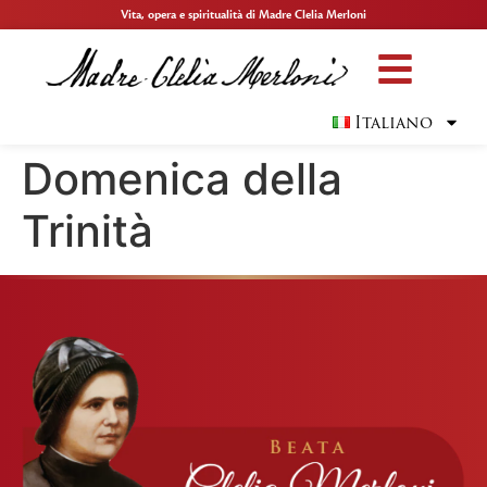
Vita, opera e spiritualità di Madre Clelia Merloni
Italiano
Domenica della
Trinità