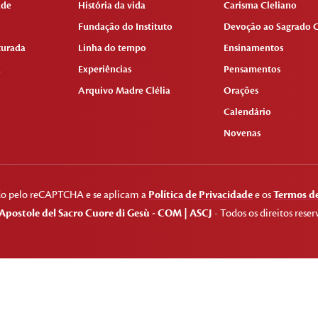
ade
História da vida
Carisma Cleliano
Fundação do Instituto
Devoção ao Sagrado C
turada
Linha do tempo
Ensinamentos
a
Experiências
Pensamentos
Arquivo Madre Clélia
Orações
Calendário
Novenas
gido pelo reCAPTCHA e se aplicam a
Política de Privacidade
e os
Termos de
Apostole del Sacro Cuore di Gesù - COM | ASCJ
- Todos os direitos reser