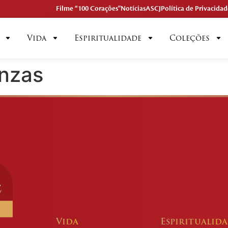
Filme “100 Corações"
Notícias
ASCJ
Política de Privacidad
Vida
Espiritualidade
Coleções
inzas
Vida
Espiritualid