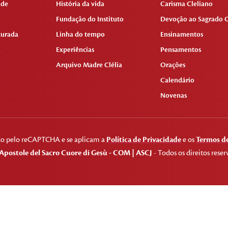
ade
História da vida
Carisma Cleliano
Fundação do Instituto
Devoção ao Sagrado C
turada
Linha do tempo
Ensinamentos
a
Experiências
Pensamentos
Arquivo Madre Clélia
Orações
Calendário
Novenas
gido pelo reCAPTCHA e se aplicam a
Política de Privacidade
e os
Termos de
Apostole del Sacro Cuore di Gesù - COM | ASCJ
- Todos os direitos reser