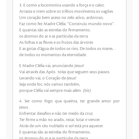
3. E como a locomotiva usando a força e o calor,
Arrasta o trem sobre os trilhos movimenta os vagões.
Um coração bem aceso no zelo ativo, ardoroso,
Faz como fez Madre Clélia: “Construiu mundo novo”.
E quantas são as estrelas do firmamento,
os átomos do ar e as partículas da terra.
As folhas e as flores e os frutos das árvores
E as gotas d’água de todos os rios, De todos os mares…
de todos os momentos da eternidade.
E Madre Clélia vai, anunciando Jesus!
Vai através das Após- tolas que seguem seus passos.
Levando vai, o Coração de Jesus!
Seja onde for, nós vamos também,
porque Clélia vai sempre mais além. (bis)
4. Ser como fogo que queima, ter grande amor por
Jesus.
Enfrentar desafios e não ter medo da cruz.
Ter firme a mão no arado, rezar, lutar e vencer.
Atrás de um céu nublado o sol está pra aquecer.
E quantas são as estrelas do firmamento,
os átomos do ar e as partículas da terra.