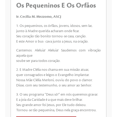
Os Pequeninos E Os Orfãos
Ir. Cecília M. Mezzomo, ASCJ
1. Os pequeninos, os órfãos, jovens, idosos, sem lar,
junto à Madre querida acharam onde ficar.
Seu coração tão bonito tornou-se casa, canção.
E este Amor o bus- cava junto a Jesus, na oração.
Cantemos: Aleluia! Aleluia! Saudemos com vibração
aquela que
soube ser para todos coração.
2. E Madre Clélia nos chama em sua missão atuar,
quer consagrados e leigos o Evangelho implantar.
Nossa Mãe Clélia Merloni, ouviu do povo o clamor.
Disse, com seu testemunho, o seu amor ao Senhor.
3. O seu programa “Deus só!” em nós queremos gravar.
E a joia da Caridade é a que mais deve brilhar.
Seu grande amor foi Jesus, por Ele tudo deixou.
Tornou-se tão pequenina, Deus nela graça encontrou.