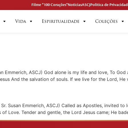
Filme “100 Corações"
Notícias
ASCJ
Política de Privacidad
Vida
Espiritualidade
Coleções
an Emmerich, ASCJ) God alone is my life and love, To God 
Jesus And the salvation of souls. If we live for the Lord, He 
Sr. Susan Emmerich, ASCJ) Called as Apostles, invited to l
 of Love. Tender and gentle, the Lord Jesus came; He bade 