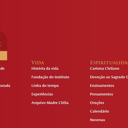
Vida
Espiritualid
ade
História da vida
Carisma Cleliano
Fundação do Instituto
Devoção ao Sagrado C
turada
Linha do tempo
Ensinamentos
a
Experiências
Pensamentos
Arquivo Madre Clélia
Orações
Calendário
Novenas