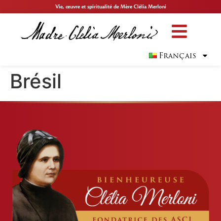
Vie, œuvre et spiritualité de Mère Clélia Merloni
Français
Brésil