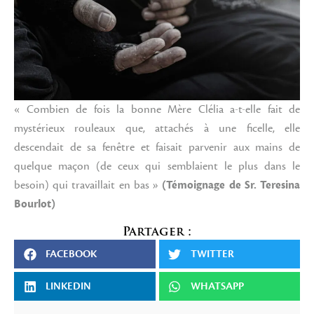
« Combien de fois la bonne Mère Clélia a-t-elle fait de
mystérieux rouleaux que, attachés à une ficelle, elle
descendait de sa fenêtre et faisait parvenir aux mains de
quelque maçon (de ceux qui semblaient le plus dans le
besoin) qui travaillait en bas »
(Témoignage de Sr. Teresina
Bourlot)
Partager :
FACEBOOK
TWITTER
LINKEDIN
WHATSAPP