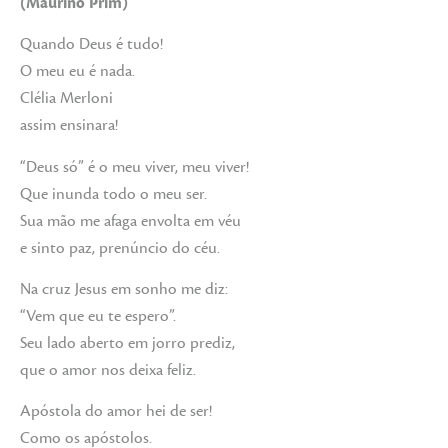
(Maurino Prim)
Quando Deus é tudo!
O meu eu é nada.
Clélia Merloni
assim ensinara!
“Deus só” é o meu viver, meu viver!
Que inunda todo o meu ser.
Sua mão me afaga envolta em véu
e sinto paz, prenúncio do céu.
Na cruz Jesus em sonho me diz:
“Vem que eu te espero”.
Seu lado aberto em jorro prediz,
que o amor nos deixa feliz.
Apóstola do amor hei de ser!
Como os apóstolos.