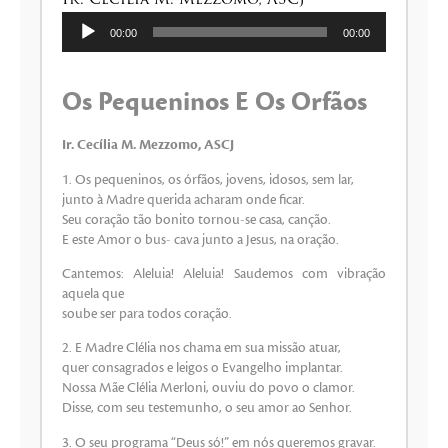
Tocador
00:00
00:00
de
áudio
Os Pequeninos E Os Orfãos
Ir. Cecília M. Mezzomo, ASCJ
1. Os pequeninos, os órfãos, jovens, idosos, sem lar,
junto à Madre querida acharam onde ficar.
Seu coração tão bonito tornou-se casa, canção.
E este Amor o bus- cava junto a Jesus, na oração.
Cantemos: Aleluia! Aleluia! Saudemos com vibração
aquela que
soube ser para todos coração.
2. E Madre Clélia nos chama em sua missão atuar,
quer consagrados e leigos o Evangelho implantar.
Nossa Mãe Clélia Merloni, ouviu do povo o clamor.
Disse, com seu testemunho, o seu amor ao Senhor.
3. O seu programa “Deus só!” em nós queremos gravar.