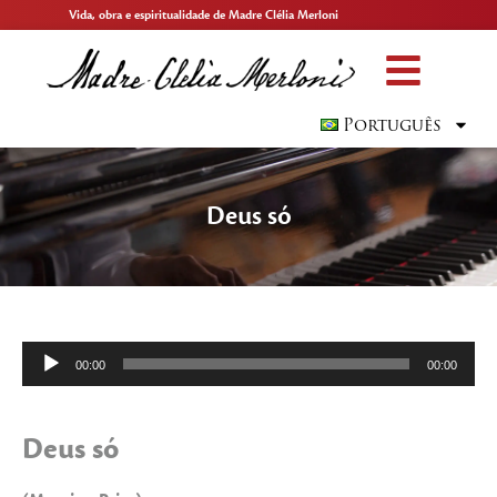
Vida, obra e espiritualidade de Madre Clélia Merloni
Português
Deus só
Tocador
00:00
00:00
de
áudio
Deus só