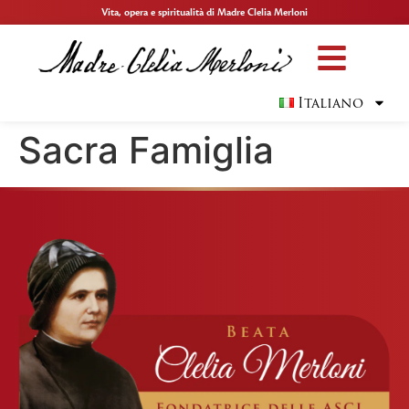
Vita, opera e spiritualità di Madre Clelia Merloni
Italiano
Sacra Famiglia