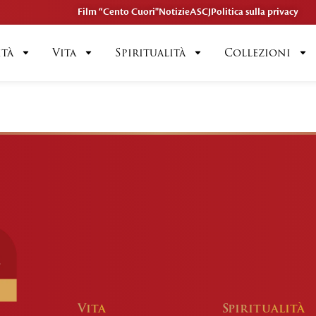
Film “Cento Cuori"
Notizie
ASCJ
Politica sulla privacy
ità
Vita
Spiritualità
Collezioni
Vita
Spiritualità