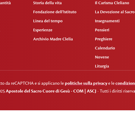
antità
Storia della vita
Il Carisma Cleliano
Fondazione dell’Istituto
La Devozione al Sacr
Linea del tempo
Insegnamenti
a
Esperienze
Pensieri
Archivio Madre Clelia
Preghiere
Calendario
Novene
Liturgia
etto da reCAPTCHA e si applicano le
politiche sulla privacy
e le
condizioni
025
Apostole del Sacro Cuore di Gesù - COM | ASCJ
- Tutti i diritti riserva