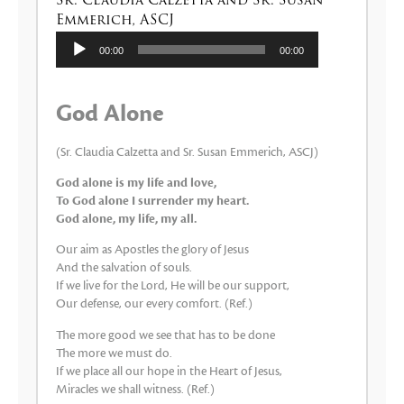
Sr. Claudia Calzetta and Sr. Susan
Emmerich, ASCJ
Audio
00:00
00:00
Player
God Alone
(Sr. Claudia Calzetta and Sr. Susan Emmerich, ASCJ)
God alone is my life and love,
To God alone I surrender my heart.
God alone, my life, my all.
Our aim as Apostles the glory of Jesus
And the salvation of souls.
If we live for the Lord, He will be our support,
Our defense, our every comfort. (Ref.)
The more good we see that has to be done
The more we must do.
If we place all our hope in the Heart of Jesus,
Miracles we shall witness. (Ref.)