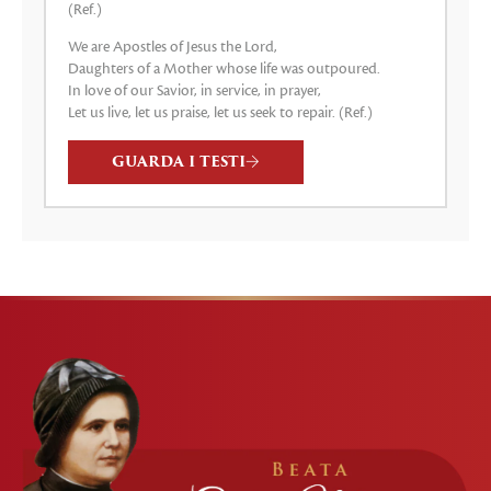
(Ref.)
We are Apostles of Jesus the Lord,
Daughters of a Mother whose life was outpoured.
In love of our Savior, in service, in prayer,
Let us live, let us praise, let us seek to repair. (Ref.)
GUARDA I TESTI