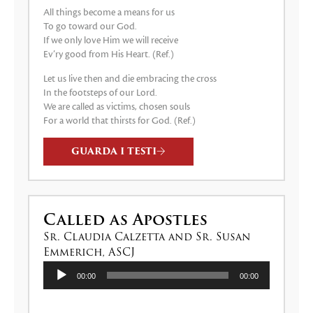
All things become a means for us
To go toward our God.
If we only love Him we will receive
Ev’ry good from His Heart. (Ref.)
Let us live then and die embracing the cross
In the footsteps of our Lord.
We are called as victims, chosen souls
For a world that thirsts for God. (Ref.)
GUARDA I TESTI
Called as Apostles
Sr. Claudia Calzetta and Sr. Susan
Emmerich, ASCJ
Audio
00:00
00:00
Player