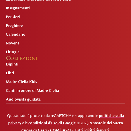
Insegnamenti
Pensieri
Preghiere
Calendario
Novene
Liturgia
Collezioni
Dipinti
Libri
Madre Clelia Kids
Canti in onore di Madre Clelia
Audiovisita guidata
Questo sito è protetto da reCAPTCHA e si applicano le
politiche sulla
privacy
e le
condizioni d'uso di Google
© 2025
Apostole del Sacro
Cuore di Gesù - COM | ASCJ
- Tutti i diritti riservati.