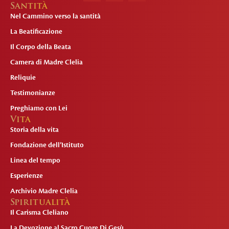
Santità
Nel Cammino verso la santità
La Beatificazione
Il Corpo della Beata
Camera di Madre Clelia
Reliquie
Testimonianze
Preghiamo con Lei
Vita
Storia della vita
Fondazione dell’Istituto
Linea del tempo
Esperienze
Archivio Madre Clelia
Spiritualità
Il Carisma Cleliano
La Devozione al Sacro Cuore Di Gesù