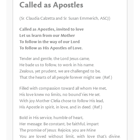
Called as Apostles
(Sr. Claudia Calzetta and Sr. Susan Emmerich, ASCJ)
Called as Apostles, invited to love
Let us learn from our Mother
To follow in the way of our Lord
To follow as His Apostles of Love.
Tender and gentle, the Lord Jesus came;
He bade us to follow, to work in his name.
Zealous, yet prudent, we are challenged to be,
That the hearts of all people forever might see. (Ref.)
Filled with compassion toward all whom He met,
His love knew no limits, no bound’ries He set.
With joy Mother Clelia chose to follow His lead,
His Apostle in spirit, in love, and in deed. (Ref.)
Bold in His service, humble of heart,
Her message: Be constant, be faithful, impart
The promise of Jesus: Rejoice, you are Mine
You are loved without limit, with love that’s divine.