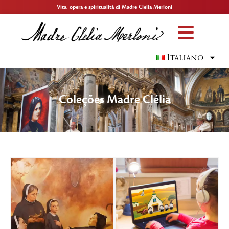
Vita, opera e spiritualità di Madre Clelia Merloni
Italiano
Coleções Madre Clélia