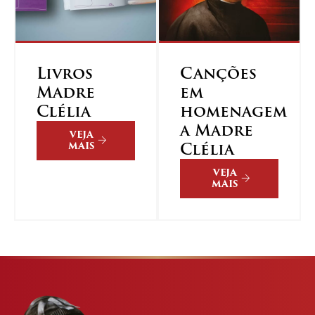
Livros
Canções
Madre
em
Clélia
homenagem
a Madre
VEJA
Clélia
MAIS
VEJA
MAIS