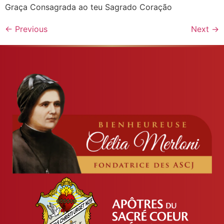
Graça Consagrada ao teu Sagrado Coração
←
Previous
Next
→