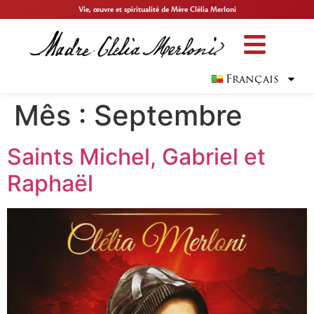
Vie, œuvre et spiritualité de Mère Clélia Merloni
Français
Mês :
Septembre
Saints Michel, Gabriel et
Raphaël