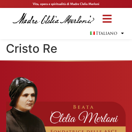
Vita, opera e spiritualità di Madre Clelia Merloni
Italiano
Cristo Re