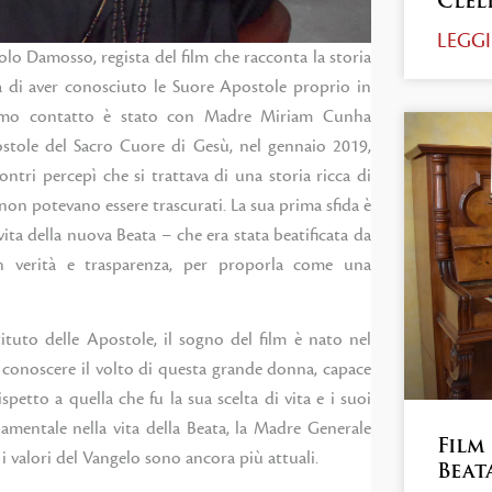
Clel
LEGGI
lo Damosso, regista del film che racconta la storia
ta di aver conosciuto le Suore Apostole proprio in
primo contatto è stato con Madre Miriam Cunha
postole del Sacro Cuore di Gesù, nel gennaio 2019,
ntri percepì che si trattava di una storia ricca di
non potevano essere trascurati. La sua prima sfida è
vita della nuova Beata – che era stata beatificata da
n verità e trasparenza, per proporla come una
tuto delle Apostole, il sogno del film è nato nel
ar conoscere il volto di questa grande donna, capace
etto a quella che fu la sua scelta di vita e i suoi
amentale nella vita della Beata, la Madre Generale
Film 
 i valori del Vangelo sono ancora più attuali.
Beat