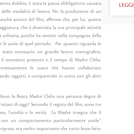
 senza dubbio, è stata la pausa obbligatoria causata
LEGGI
delle modalità di lavoro. Per la produzione di un
 anche autore del film, afferma che, per lui, questa
eggiatura, che è diventata la sua principale attività
 solitaria, poiché ha sentito nella compagnia della
le ansie di quel periodo¨. Per quanto riguarda le
 È stato necessario un grande lavoro scenografico,
e: il momento presente e il tempo di Madre Clelia.
 immensamente le suore che hanno collaborato
tando oggetti, e comparendo in scena con gli abiti
endono la Beata Madre Clelia una persona degna di
stiani di oggi? Secondo il regista del film, sono tre
ono, l’umiltà e la verità. ¨La Madre insegna che il
, con un comportamento particolarmente umile”.
e riprese, era molto importante che tutto fosse fatto