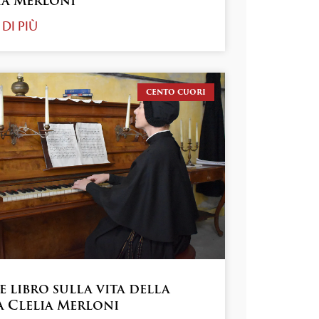
ia Merloni
 DI PIÙ
CENTO CUORI
e libro sulla vita della
a Clelia Merloni