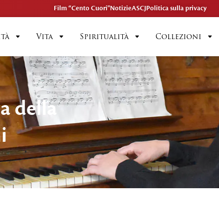
Film “Cento Cuori"
Notizie
ASCJ
Politica sulla privacy
ità
Vita
Spiritualità
Collezioni
ta della
i