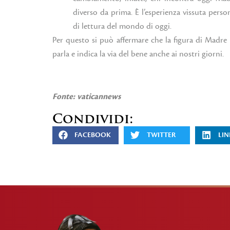
diverso da prima. È l’esperienza vissuta perso
di lettura del mondo di oggi.
Per questo si può affermare che la figura di Madre C
parla e indica la via del bene anche ai nostri giorni.
Fonte:
vaticannews
Condividi:
FACEBOOK
TWITTER
LIN