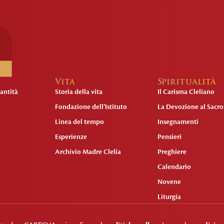
Vita
Spiritualità
antità
Storia della vita
Il Carisma Cleliano
Fondazione dell’Istituto
La Devozione al Sacr
Linea del tempo
Insegnamenti
a
Esperienze
Pensieri
Archivio Madre Clelia
Preghiere
Calendario
Novene
Liturgia