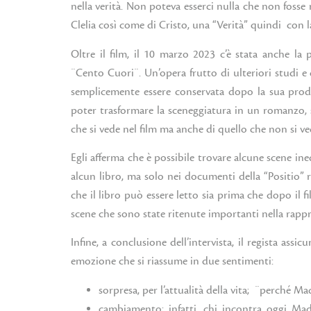
nella verità. Non poteva esserci nulla che non fosse r
Clelia così come di Cristo, una “Verità” quindi con 
Oltre il film, il 10 marzo 2023 c’è stata anche la
¨Cento Cuori¨. Un’opera frutto di ulteriori studi e 
semplicemente essere conservata dopo la sua prod
poter trasformare la sceneggiatura in un romanzo, s
che si vede nel film ma anche di quello che non si v
Egli afferma che è possibile trovare alcune scene ine
alcun libro, ma solo nei documenti della “Positio” re
che il libro può essere letto sia prima che dopo il f
scene che sono state ritenute importanti nella rapp
Infine, a conclusione dell’intervista, il regista assi
emozione che si riassume in due sentimenti:
sorpresa, per l’attualità della vita; ¨perché 
cambiamento; infatti, chi incontra oggi Madr