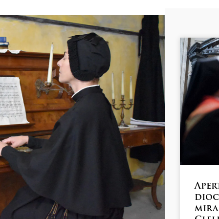
Aper
dioc
mira