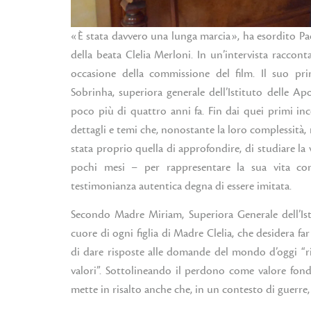
«È stata davvero una lunga marcia», ha esordito Pao
della beata Clelia Merloni. In un’intervista raccon
occasione della commissione del film. Il suo 
Sobrinha, superiora generale dell’Istituto delle A
poco più di quattro anni fa. Fin dai quei primi inco
dettagli e temi che, nonostante la loro complessità, 
stata proprio quella di approfondire, di studiare la 
pochi mesi – per rappresentare la sua vita co
testimonianza autentica degna di essere imitata.
Secondo Madre Miriam, Superiora Generale dell’Isti
cuore di ogni figlia di Madre Clelia, che desidera f
di dare risposte alle domande del mondo d’oggi “risp
valori”. Sottolineando il perdono come valore fond
mette in risalto anche che, in un contesto di guerre,