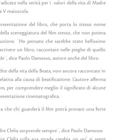
adicato nella verità per i valori della vita di Madre
la V maiuscola.
 presentazione del libro, che porta lo stesso nome
della sceneggiatura del film stesso, che non poteva
uzione. ¨Ho pensato che sarebbe stato bellissimo
crivere un libro, raccontare nelle pieghe di quello
ede¨, dice Paolo Damosso, autore anche del libro.
dite della vita della Beata, non ancora raccontate in
lativa alla causa di beatificazione. L’autore afferma
ilm, per comprendere meglio il significato di alcune
resentazione cinematografica.
cura che chi guarderà il film potrà provare una forte
Madre Clelia sorprende sempre¨, dice Paolo Damosso
e Clelia sulla sua strada cambia un po’, si sente