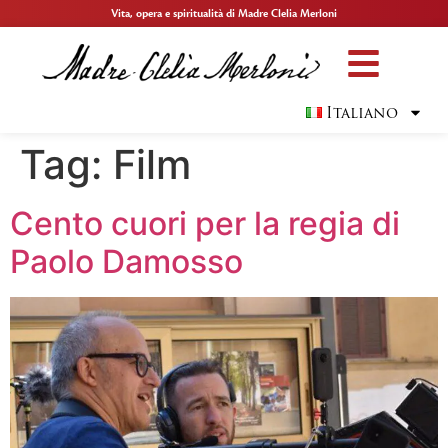
Vita, opera e spiritualità di Madre Clelia Merloni
Italiano
Tag:
Film
Cento cuori per la regia di
Paolo Damosso