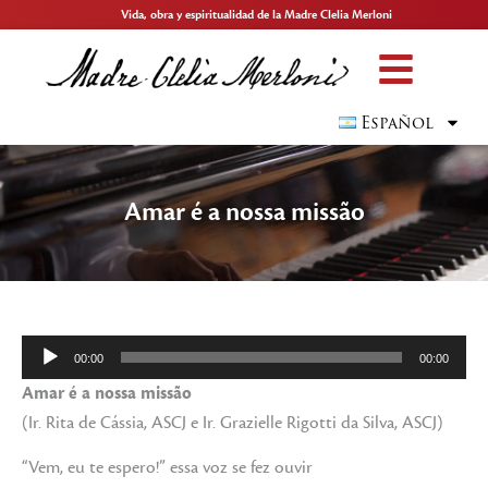
Vida, obra y espiritualidad de la Madre Clelia Merloni
Español
Amar é a nossa missão
Reproductor
00:00
00:00
de
Amar é a nossa missão
audio
(Ir. Rita de Cássia, ASCJ e Ir. Grazielle Rigotti da Silva, ASCJ)
“Vem, eu te espero!” essa voz se fez ouvir