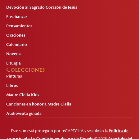
Devoción al Sagrado Corazón de Jesús
Enseñanzas
Pensamientos
Oraciones
Calendario
Novena
Liturgia
Colecciones
Pinturas
Libros
Madre Clelia Kids
Canciones en honor a Madre Clelia
Audiovisita guiada
Este sitio está protegido por reCAPTCHA y se aplican la
Política de
privacidad
y las
Condiciones de uso de Google
© 2025
Apostole del