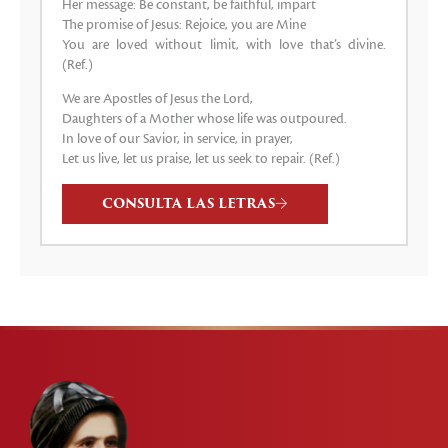
Her message: Be constant, be faithful, impart
The promise of Jesus: Rejoice, you are Mine
You are loved without limit, with love that’s divine.
(Ref.)
We are Apostles of Jesus the Lord,
Daughters of a Mother whose life was outpoured.
In love of our Savior, in service, in prayer,
Let us live, let us praise, let us seek to repair. (Ref.)
CONSULTA LAS LETRAS