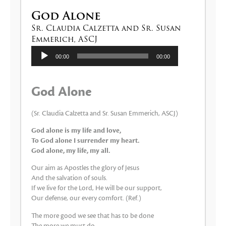
God Alone
Sr. Claudia Calzetta and Sr. Susan
Emmerich, ASCJ
Reproductor
00:00
00:00
de
audio
God Alone
(Sr. Claudia Calzetta and Sr. Susan Emmerich, ASCJ)
God alone is my life and love,
To God alone I surrender my heart.
God alone, my life, my all.
Our aim as Apostles the glory of Jesus
And the salvation of souls.
If we live for the Lord, He will be our support,
Our defense, our every comfort. (Ref.)
The more good we see that has to be done
The more we must do.