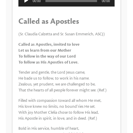
00:00
00:00
de
audio
Called as Apostles
(Sr. Claudia Calzetta and Sr. Susan Emmerich, ASCJ)
Called as Apostles, invited to love
Let us learn from our Mother
To follow in the way of our Lord
To follow as His Apostles of Love.
Tender and gentle, the Lord Jesus came;
He bade us to follow, to work in his name.
Zealous, yet prudent, we are challenged to be,
That the hearts of all people forever might see. (Ref.)
Filled with compassion toward all whom He met,
His love knew no limits, no bound’ries He set.
With joy Mother Clelia chose to follow His lead,
His Apostle in spirit, in love, and in deed. (Ref.)
Bold in His service, humble of heart,