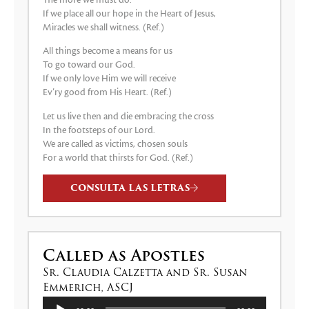
If we place all our hope in the Heart of Jesus,
Miracles we shall witness. (Ref.)
All things become a means for us
To go toward our God.
If we only love Him we will receive
Ev’ry good from His Heart. (Ref.)
Let us live then and die embracing the cross
In the footsteps of our Lord.
We are called as victims, chosen souls
For a world that thirsts for God. (Ref.)
CONSULTA LAS LETRAS
Called as Apostles
Sr. Claudia Calzetta and Sr. Susan
Emmerich, ASCJ
Reproductor