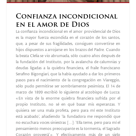
Confianza incondicional
en el amor de Dios
La confianza incondicional en el amor providencial de Dios
es la mayor fuerza escondida en el corazón de los santos,
que, a pesar de sus fragilidades, consiguen convertirse en
hijos dispuestos a arrojarse en los brazos del Padre. Cuando
la beata Clelia se vio abrumada, sólo cuatro años después de
la fundación del Instituto, por la avalancha de calumnias y
deudas ligadas a la quiebra financiera, el fraile franciscano
Serafino Bigongiari, que la había ayudado a dar los primeros
pasos para el nacimiento de la congregación en Viareggio,
sólo pudo permitirse ser sombríamente pesimista. El 14 de
marzo de 1899 escribió lo siguiente al arzobispo de Lucca:
«En vista de la enorme quiebra financiera sufrida por el
propio Instituto, no sé en qué basar mis esperanzas. Y
quisiera ser una mala profeta, pero para mí este Instituto
está acabado’, añadiendo ‘la fundadora me respondió que
no escuchara voces siniestras […]: ‘Ella teme, pero para mí el
pensamiento menos preocupante es la tormenta, el Sagrado
Corazón proveerá’». Y efectivamente, más de un siglo