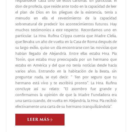
resplandecer cada uno de estos carismas. En particular, el
don de profecía, que reside ante todo en la capacidad de leer
el plan de Dios en los pliegues de la existencia, tenía a
menudo en ella el revestimiento de la capacidad
sobrenatural de predecir los acontecimientos futuros. Hay
muchos testimonios a este respecto. Recordamos uno en
particular. La Hna. Rufina Crippa cuenta que Madre Clelia,
que llevaba un año de vuelta en la Casa de Roma después de
su largo exilio, quiso un día encontrarse con las novicias que
habían llegado de Alejandría. Entre ellas estaba Hna. Pía
Tonin, que estaba muy preocupada por un hermano que
estaba en América y del que no tenía noticias desde hacía
varios años. Entrando en la habitación de la Beata, sin
preguntar nada, se oyó decir: ” Ten por seguro que tu
hermano está vivo y te escribirá pronto”. La Hna. Rufina
concluye así su relato: “El asombro fue grande y
confirmamos la opinión de que la Madre Fundadora era
una santa cuando, de vuelta en Alejandría, la Hna. Pía recibió
efectivamente una carta de su hermano tranquilizándola”.
LEER MÁS