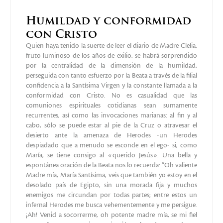
Humildad y conformidad
con Cristo
Quien haya tenido la suerte de leer el diario de Madre Clelia,
fruto luminoso de los años de exilio, se habrá sorprendido
por la centralidad de la dimensión de la humildad,
perseguida con tanto esfuerzo por la Beata a través de la filial
confidencia a la Santísima Virgen y la constante llamada a la
conformidad con Cristo. No es casualidad que las
comuniones espirituales cotidianas sean sumamente
recurrentes, así como las invocaciones marianas: al fin y al
cabo, sólo se puede estar al pie de la Cruz o atravesar el
desierto ante la amenaza de Herodes -un Herodes
despiadado que a menudo se esconde en el ego- si, como
María, se tiene consigo al «querido Jesús». Una bella y
espontánea oración de la Beata nos lo recuerda: “Oh valiente
Madre mía, María Santísima, veis que también yo estoy en el
desolado país de Egipto, sin una morada fija y muchos
enemigos me circundan por todas partes; entre estos un
infernal Herodes me busca vehementemente y me persigue.
¡Ah! Venid a socorrerme, oh potente madre mía, se mi fiel