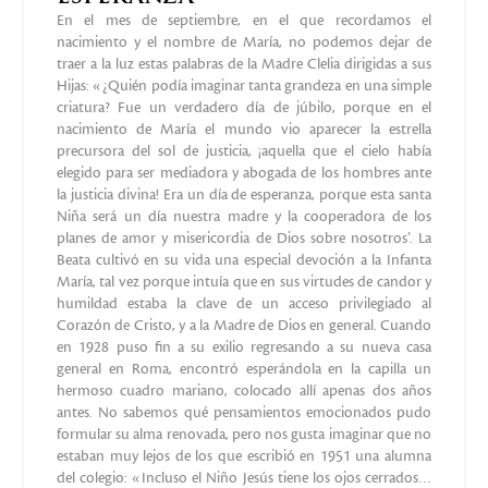
En el mes de septiembre, en el que recordamos el
nacimiento y el nombre de María, no podemos dejar de
traer a la luz estas palabras de la Madre Clelia dirigidas a sus
Hijas: «¿Quién podía imaginar tanta grandeza en una simple
criatura? Fue un verdadero día de júbilo, porque en el
nacimiento de María el mundo vio aparecer la estrella
precursora del sol de justicia, ¡aquella que el cielo había
elegido para ser mediadora y abogada de los hombres ante
la justicia divina! Era un día de esperanza, porque esta santa
Niña será un día nuestra madre y la cooperadora de los
planes de amor y misericordia de Dios sobre nosotros’. La
Beata cultivó en su vida una especial devoción a la Infanta
María, tal vez porque intuía que en sus virtudes de candor y
humildad estaba la clave de un acceso privilegiado al
Corazón de Cristo, y a la Madre de Dios en general. Cuando
en 1928 puso fin a su exilio regresando a su nueva casa
general en Roma, encontró esperándola en la capilla un
hermoso cuadro mariano, colocado allí apenas dos años
antes. No sabemos qué pensamientos emocionados pudo
formular su alma renovada, pero nos gusta imaginar que no
estaban muy lejos de los que escribió en 1951 una alumna
del colegio: «Incluso el Niño Jesús tiene los ojos cerrados…