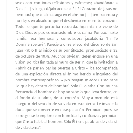
sesos con continuas reflexiones y exámenes; abandónate a
Dios […] y luego déjalo actuar a Él. El Corazón de Jesús no
permitirá que tu alma caiga en el abismo […] ten paciencia y
no dejes en absoluto que el desaliento entre en tu corazón.
Todo lo que te perturba recuerda, hija mía, no viene de
Dios. Dios es paz, es mansedumbre, es calma. Por eso, hazte
familiar esa hermosa y consoladora jaculatoria: ‘In Te
Domine speravi’”. Pareciera oírse el eco del discurso de San
Juan Pablo II al inicio de su pontificado, pronunciado el 22
de octubre de 1978. Muchos olvidan, deteniéndose en una
visión política limitada al muro de Berlín, que la invitación a
«abrir de par en par las puertas a Cristo» iba acompañada
de una explicación directa al ánimo herido e inquieto del
hombre contemporáneo: «¡No tengan miedo! Cristo sabe
‘lo que hay dentro del hombre’. Sólo Él lo sabe. Con mucha
frecuencia, el hombre de hoy no sabe lo que lleva dentro, en
el fondo de su alma, de su corazón. Muy a menudo está
inseguro del sentido de su vida en esta tierra. Le invade la
duda que se convierte en desesperación. Permitan, pues -se
lo ruego, se lo imploro con humildad y confianza-, permitan
que Cristo hable al hombre. Sólo Él tiene palabras de vida, sí,
de vida eterna”.